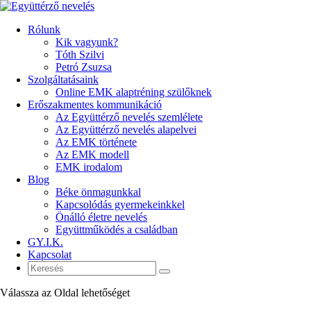
Rólunk
Kik vagyunk?
Tóth Szilvi
Petró Zsuzsa
Szolgáltatásaink
Online EMK alaptréning szülőknek
Erőszakmentes kommunikáció
Az Együttérző nevelés szemlélete
Az Együttérző nevelés alapelvei
Az EMK története
Az EMK modell
EMK irodalom
Blog
Béke önmagunkkal
Kapcsolódás gyermekeinkkel
Önálló életre nevelés
Együttműködés a családban
GY.I.K.
Kapcsolat
Válassza az Oldal lehetőséget