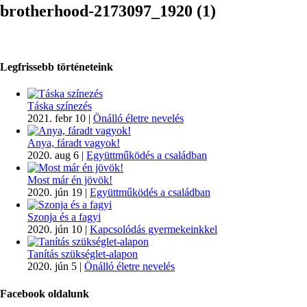
brotherhood-2173097_1920 (1)
Legfrissebb történeteink
Táska színezés
2021. febr 10
|
Önálló életre nevelés
Anya, fáradt vagyok!
2020. aug 6
|
Együttműködés a családban
Most már én jövök!
2020. jún 19
|
Együttműködés a családban
Szonja és a fagyi
2020. jún 10
|
Kapcsolódás gyermekeinkkel
Tanítás szükséglet-alapon
2020. jún 5
|
Önálló életre nevelés
Facebook oldalunk