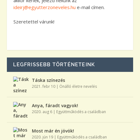
akkor kérlek, jelezd nekünk az
ideirj@egyutterzoneveles.hu
e-mail címen.
Szeretettel várunk!
LEGFRISSEBB TÖRTÉNETEINK
Táska színezés
2021. febr 10
|
Önálló életre nevelés
Anya, fáradt vagyok!
2020. aug 6
|
Együttműködés a családban
Most már én jövök!
2020. jún 19
|
Együttműködés a családban