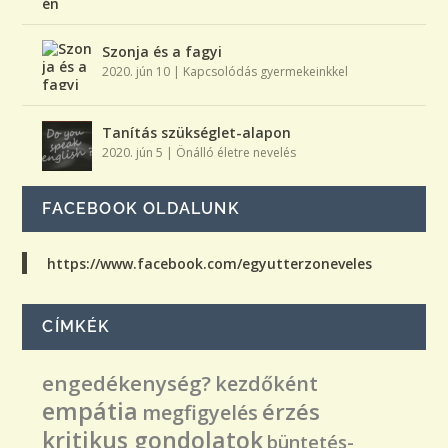
Szonja és a fagyi
2020. jún 10
|
Kapcsolódás gyermekeinkkel
Tanítás szükséglet-alapon
2020. jún 5
|
Önálló életre nevelés
FACEBOOK OLDALUNK
https://www.facebook.com/egyutterzoneveles
CÍMKÉK
engedékenység?
kezdőként
empátia
érzés
megfigyelés
kritikus gondolatok
büntetés-