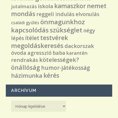
nemet
kamaszkor
iskola
jutalmazás
mondás
reggeli indulás
elvonulás
önmagunkhoz
családi gyűlés
kapcsolódás
szükséglet
négy
testvérek
ítélet
lépés
megoldáskeresés
dackorszak
óvoda
agresszió
baba
karantén
kötelességek?
rendrakás
önállóság
humor-játékosság
kérés
házimunka
ARCHÍVUM