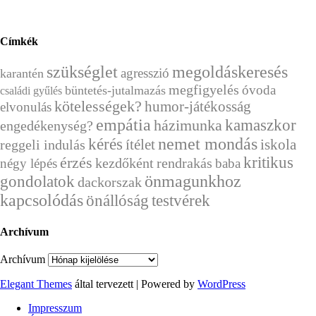
Címkék
szükséglet
megoldáskeresés
agresszió
karantén
megfigyelés
óvoda
büntetés-jutalmazás
családi gyűlés
kötelességek?
humor-játékosság
elvonulás
empátia
házimunka
kamaszkor
engedékenység?
kérés
nemet mondás
ítélet
reggeli indulás
iskola
érzés
kritikus
kezdőként
rendrakás
négy lépés
baba
önmagunkhoz
gondolatok
dackorszak
kapcsolódás
önállóság
testvérek
Archívum
Archívum
Elegant Themes
által tervezett | Powered by
WordPress
Impresszum