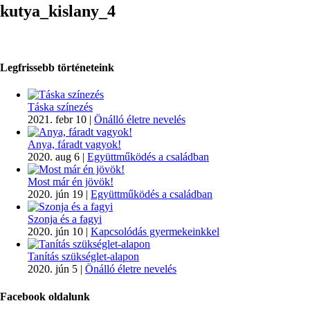
kutya_kislany_4
Legfrissebb történeteink
Táska színezés
2021. febr 10
|
Önálló életre nevelés
Anya, fáradt vagyok!
2020. aug 6
|
Együttműködés a családban
Most már én jövök!
2020. jún 19
|
Együttműködés a családban
Szonja és a fagyi
2020. jún 10
|
Kapcsolódás gyermekeinkkel
Tanítás szükséglet-alapon
2020. jún 5
|
Önálló életre nevelés
Facebook oldalunk