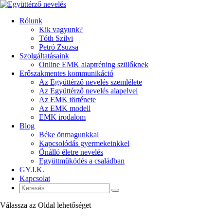
Rólunk
Kik vagyunk?
Tóth Szilvi
Petró Zsuzsa
Szolgáltatásaink
Online EMK alaptréning szülőknek
Erőszakmentes kommunikáció
Az Együttérző nevelés szemlélete
Az Együttérző nevelés alapelvei
Az EMK története
Az EMK modell
EMK irodalom
Blog
Béke önmagunkkal
Kapcsolódás gyermekeinkkel
Önálló életre nevelés
Együttműködés a családban
GY.I.K.
Kapcsolat
Válassza az Oldal lehetőséget