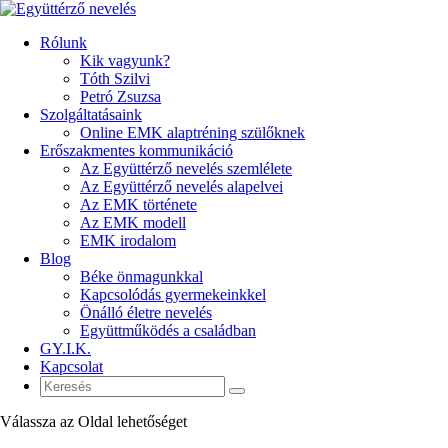
Rólunk
Kik vagyunk?
Tóth Szilvi
Petró Zsuzsa
Szolgáltatásaink
Online EMK alaptréning szülőknek
Erőszakmentes kommunikáció
Az Együttérző nevelés szemlélete
Az Együttérző nevelés alapelvei
Az EMK története
Az EMK modell
EMK irodalom
Blog
Béke önmagunkkal
Kapcsolódás gyermekeinkkel
Önálló életre nevelés
Együttműködés a családban
GY.I.K.
Kapcsolat
Válassza az Oldal lehetőséget