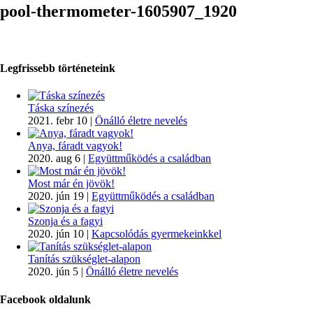
pool-thermometer-1605907_1920
Legfrissebb történeteink
Táska színezés
2021. febr 10
|
Önálló életre nevelés
Anya, fáradt vagyok!
2020. aug 6
|
Együttműködés a családban
Most már én jövök!
2020. jún 19
|
Együttműködés a családban
Szonja és a fagyi
2020. jún 10
|
Kapcsolódás gyermekeinkkel
Tanítás szükséglet-alapon
2020. jún 5
|
Önálló életre nevelés
Facebook oldalunk