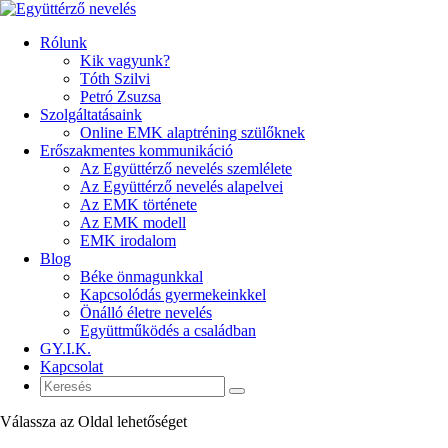
Rólunk
Kik vagyunk?
Tóth Szilvi
Petró Zsuzsa
Szolgáltatásaink
Online EMK alaptréning szülőknek
Erőszakmentes kommunikáció
Az Együttérző nevelés szemlélete
Az Együttérző nevelés alapelvei
Az EMK története
Az EMK modell
EMK irodalom
Blog
Béke önmagunkkal
Kapcsolódás gyermekeinkkel
Önálló életre nevelés
Együttműködés a családban
GY.I.K.
Kapcsolat
Válassza az Oldal lehetőséget