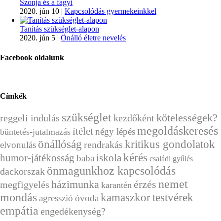
Szonja és a fagyi
2020. jún 10
|
Kapcsolódás gyermekeinkkel
Tanítás szükséglet-alapon
2020. jún 5
|
Önálló életre nevelés
Facebook oldalunk
Címkék
szükséglet
kötelességek?
reggeli indulás
kezdőként
megoldáskeresés
ítélet
négy lépés
büntetés-jutalmazás
önállóság
kritikus gondolatok
rendrakás
elvonulás
kérés
humor-játékosság
iskola
baba
családi gyűlés
önmagunkhoz kapcsolódás
dackorszak
nemet
házimunka
érzés
megfigyelés
karantén
mondás
kamaszkor
testvérek
agresszió
óvoda
empátia
engedékenység?