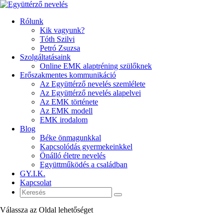
Rólunk
Kik vagyunk?
Tóth Szilvi
Petró Zsuzsa
Szolgáltatásaink
Online EMK alaptréning szülőknek
Erőszakmentes kommunikáció
Az Együttérző nevelés szemlélete
Az Együttérző nevelés alapelvei
Az EMK története
Az EMK modell
EMK irodalom
Blog
Béke önmagunkkal
Kapcsolódás gyermekeinkkel
Önálló életre nevelés
Együttműködés a családban
GY.I.K.
Kapcsolat
Válassza az Oldal lehetőséget