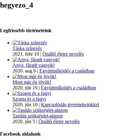
hegyezo_4
Legfrissebb történeteink
Táska színezés
2021. febr 10
|
Önálló életre nevelés
Anya, fáradt vagyok!
2020. aug 6
|
Együttműködés a családban
Most már én jövök!
2020. jún 19
|
Együttműködés a családban
Szonja és a fagyi
2020. jún 10
|
Kapcsolódás gyermekeinkkel
Tanítás szükséglet-alapon
2020. jún 5
|
Önálló életre nevelés
Facebook oldalunk