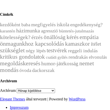
Címkék
kezdőként
megfigyelés
iskola
engedékenység?
baba
házimunka
agresszió
karantén
büntetés-jutalmazás
önállóság
kérés
empátia
érzés
kötelességek?
önmagunkhoz kapcsolódás
kamaszkor
ítélet
szükséglet
testvérek
reggeli indulás
négy lépés
kritikus gondolatok
rendrakás
elvonulás
családi gyűlés
megoldáskeresés
nemet
humor-játékosság
mondás
dackorszak
óvoda
Archívum
Archívum
Elegant Themes
által tervezett | Powered by
WordPress
Impresszum