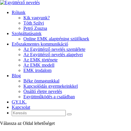
Rólunk
Kik vagyunk?
Tóth Szilvi
Petró Zsuzsa
Szolgáltatásaink
Online EMK alaptréning szülőknek
Erőszakmentes kommunikáció
Az Együttérző nevelés szemlélete
Az Együttérző nevelés alapelvei
Az EMK története
Az EMK modell
EMK irodalom
Blog
Béke önmagunkkal
Kapcsolódás gyermekeinkkel
Önálló életre nevelés
Együttműködés a családban
GY.I.K.
Kapcsolat
Válassza az Oldal lehetőséget