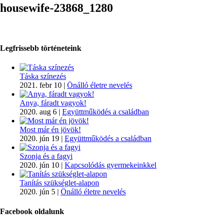
housewife-23868_1280
Legfrissebb történeteink
Táska színezés
2021. febr 10
|
Önálló életre nevelés
Anya, fáradt vagyok!
2020. aug 6
|
Együttműködés a családban
Most már én jövök!
2020. jún 19
|
Együttműködés a családban
Szonja és a fagyi
2020. jún 10
|
Kapcsolódás gyermekeinkkel
Tanítás szükséglet-alapon
2020. jún 5
|
Önálló életre nevelés
Facebook oldalunk