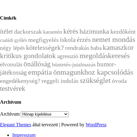
Címkék
kérés
házimunka
ítélet
dackorszak
kezdőként
karantén
nemet mondás
érzés
megfigyelés
iskola
családi gyűlés
kamaszkor
kötelességek?
rendrakás
négy lépés
baba
megoldáskeresés
kritikus gondolatok
agresszió
önállóság
humor-
elvonulás
büntetés-jutalmazás
empátia
önmagunkhoz kapcsolódás
játékosság
szükséglet
engedékenység?
reggeli indulás
óvoda
testvérek
Archívum
Archívum
Elegant Themes
által tervezett | Powered by
WordPress
Impresszum