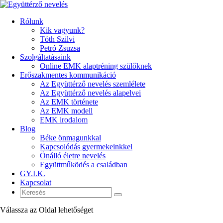
Rólunk
Kik vagyunk?
Tóth Szilvi
Petró Zsuzsa
Szolgáltatásaink
Online EMK alaptréning szülőknek
Erőszakmentes kommunikáció
Az Együttérző nevelés szemlélete
Az Együttérző nevelés alapelvei
Az EMK története
Az EMK modell
EMK irodalom
Blog
Béke önmagunkkal
Kapcsolódás gyermekeinkkel
Önálló életre nevelés
Együttműködés a családban
GY.I.K.
Kapcsolat
Válassza az Oldal lehetőséget