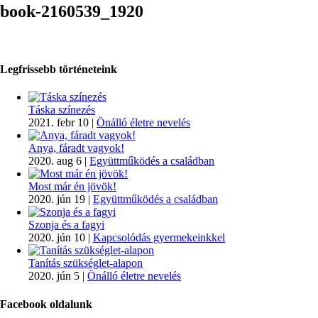
book-2160539_1920
Legfrissebb történeteink
Táska színezés
2021. febr 10
|
Önálló életre nevelés
Anya, fáradt vagyok!
2020. aug 6
|
Együttműködés a családban
Most már én jövök!
2020. jún 19
|
Együttműködés a családban
Szonja és a fagyi
2020. jún 10
|
Kapcsolódás gyermekeinkkel
Tanítás szükséglet-alapon
2020. jún 5
|
Önálló életre nevelés
Facebook oldalunk