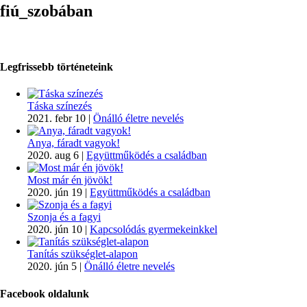
fiú_szobában
Legfrissebb történeteink
Táska színezés
2021. febr 10
|
Önálló életre nevelés
Anya, fáradt vagyok!
2020. aug 6
|
Együttműködés a családban
Most már én jövök!
2020. jún 19
|
Együttműködés a családban
Szonja és a fagyi
2020. jún 10
|
Kapcsolódás gyermekeinkkel
Tanítás szükséglet-alapon
2020. jún 5
|
Önálló életre nevelés
Facebook oldalunk