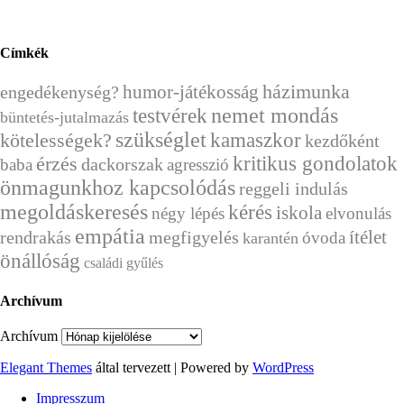
Címkék
házimunka
humor-játékosság
engedékenység?
nemet mondás
testvérek
büntetés-jutalmazás
szükséglet
kamaszkor
kötelességek?
kezdőként
érzés
kritikus gondolatok
dackorszak
baba
agresszió
önmagunkhoz kapcsolódás
reggeli indulás
megoldáskeresés
kérés
iskola
négy lépés
elvonulás
empátia
ítélet
rendrakás
megfigyelés
óvoda
karantén
önállóság
családi gyűlés
Archívum
Archívum
Elegant Themes
által tervezett | Powered by
WordPress
Impresszum