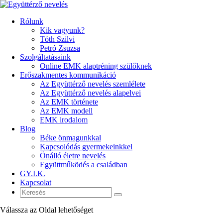
Rólunk
Kik vagyunk?
Tóth Szilvi
Petró Zsuzsa
Szolgáltatásaink
Online EMK alaptréning szülőknek
Erőszakmentes kommunikáció
Az Együttérző nevelés szemlélete
Az Együttérző nevelés alapelvei
Az EMK története
Az EMK modell
EMK irodalom
Blog
Béke önmagunkkal
Kapcsolódás gyermekeinkkel
Önálló életre nevelés
Együttműködés a családban
GY.I.K.
Kapcsolat
Válassza az Oldal lehetőséget