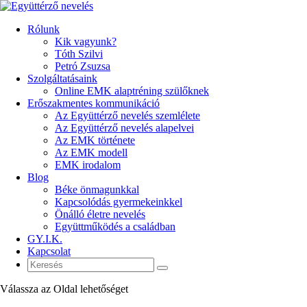
Rólunk
Kik vagyunk?
Tóth Szilvi
Petró Zsuzsa
Szolgáltatásaink
Online EMK alaptréning szülőknek
Erőszakmentes kommunikáció
Az Együttérző nevelés szemlélete
Az Együttérző nevelés alapelvei
Az EMK története
Az EMK modell
EMK irodalom
Blog
Béke önmagunkkal
Kapcsolódás gyermekeinkkel
Önálló életre nevelés
Együttműködés a családban
GY.I.K.
Kapcsolat
Válassza az Oldal lehetőséget