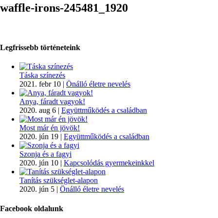
waffle-irons-245481_1920
Legfrissebb történeteink
Táska színezés
2021. febr 10
|
Önálló életre nevelés
Anya, fáradt vagyok!
2020. aug 6
|
Együttműködés a családban
Most már én jövök!
2020. jún 19
|
Együttműködés a családban
Szonja és a fagyi
2020. jún 10
|
Kapcsolódás gyermekeinkkel
Tanítás szükséglet-alapon
2020. jún 5
|
Önálló életre nevelés
Facebook oldalunk