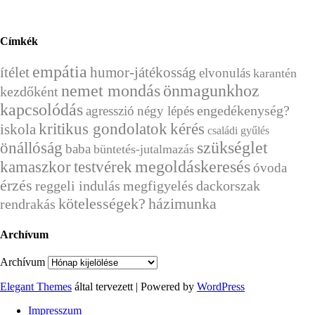
Címkék
empátia
ítélet
humor-játékosság
elvonulás
karantén
nemet mondás
önmagunkhoz
kezdőként
kapcsolódás
engedékenység?
agresszió
négy lépés
kérés
kritikus gondolatok
iskola
családi gyűlés
önállóság
szükséglet
baba
büntetés-jutalmazás
megoldáskeresés
kamaszkor
testvérek
óvoda
érzés
reggeli indulás
megfigyelés
dackorszak
házimunka
kötelességek?
rendrakás
Archívum
Archívum
Elegant Themes
által tervezett | Powered by
WordPress
Impresszum