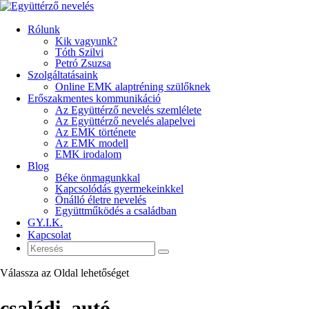
Rólunk
Kik vagyunk?
Tóth Szilvi
Petró Zsuzsa
Szolgáltatásaink
Online EMK alaptréning szülőknek
Erőszakmentes kommunikáció
Az Együttérző nevelés szemlélete
Az Együttérző nevelés alapelvei
Az EMK története
Az EMK modell
EMK irodalom
Blog
Béke önmagunkkal
Kapcsolódás gyermekeinkkel
Önálló életre nevelés
Együttműködés a családban
GY.I.K.
Kapcsolat
Válassza az Oldal lehetőséget
családi_autó