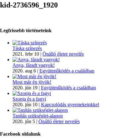
kid-2736596_1920
Legfrissebb történeteink
Táska színezés
2021. febr 10
|
Önálló életre nevelés
Anya, fáradt vagyok!
2020. aug 6
|
Együttműködés a családban
Most már én jövök!
2020. jún 19
|
Együttműködés a családban
Szonja és a fagyi
2020. jún 10
|
Kapcsolódás gyermekeinkkel
Tanítás szükséglet-alapon
2020. jún 5
|
Önálló életre nevelés
Facebook oldalunk