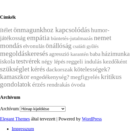
Címkék
önmagunkhoz kapcsolódás
ítélet
humor-
empátia
nemet
játékosság
büntetés-jutalmazás
mondás
önállóság
elvonulás
családi gyűlés
megoldáskeresés
házimunka
agresszió
baba
karantén
testvérek
iskola
reggeli indulás
kezdőként
négy lépés
szükséglet
kérés
kötelességek?
dackorszak
kamaszkor
kritikus
engedékenység?
megfigyelés
gondolatok
érzés
rendrakás
óvoda
Archívum
Archívum
Elegant Themes
által tervezett | Powered by
WordPress
Impresszum