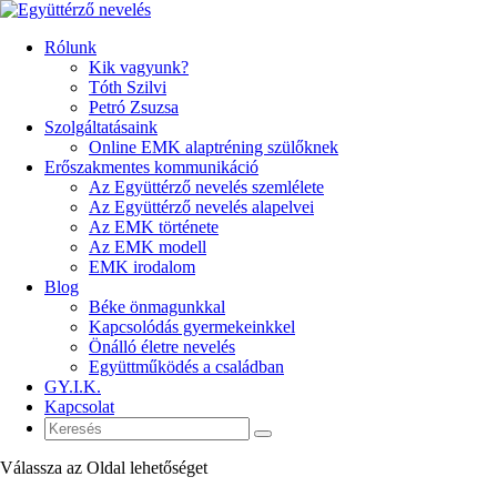
Rólunk
Kik vagyunk?
Tóth Szilvi
Petró Zsuzsa
Szolgáltatásaink
Online EMK alaptréning szülőknek
Erőszakmentes kommunikáció
Az Együttérző nevelés szemlélete
Az Együttérző nevelés alapelvei
Az EMK története
Az EMK modell
EMK irodalom
Blog
Béke önmagunkkal
Kapcsolódás gyermekeinkkel
Önálló életre nevelés
Együttműködés a családban
GY.I.K.
Kapcsolat
Válassza az Oldal lehetőséget