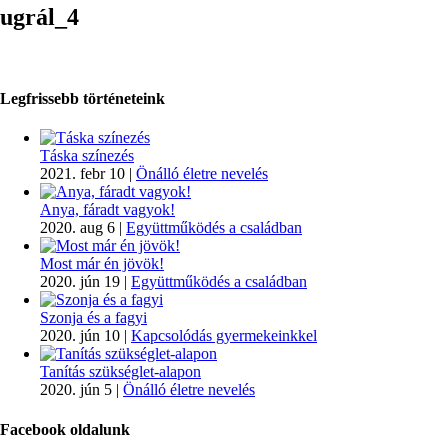
ugrál_4
Legfrissebb történeteink
Táska színezés
2021. febr 10
|
Önálló életre nevelés
Anya, fáradt vagyok!
2020. aug 6
|
Együttműködés a családban
Most már én jövök!
2020. jún 19
|
Együttműködés a családban
Szonja és a fagyi
2020. jún 10
|
Kapcsolódás gyermekeinkkel
Tanítás szükséglet-alapon
2020. jún 5
|
Önálló életre nevelés
Facebook oldalunk