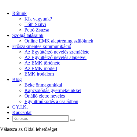
Rólunk
Kik vagyunk?
Tóth Szilvi
Petró Zsuzsa
Szolgáltatásaink
Online EMK alaptréning szülőknek
Erőszakmentes kommunikáció
Az Együttérző nevelés szemlélete
Az Együttérző nevelés alapelvei
Az EMK története
Az EMK modell
EMK irodalom
Blog
Béke önmagunkkal
Kapcsolódás gyermekeinkkel
Önálló életre nevelés
Együttműködés a családban
GY.I.K.
Kapcsolat
Válassza az Oldal lehetőséget