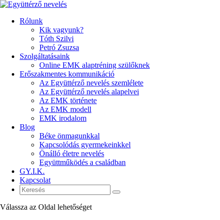
Rólunk
Kik vagyunk?
Tóth Szilvi
Petró Zsuzsa
Szolgáltatásaink
Online EMK alaptréning szülőknek
Erőszakmentes kommunikáció
Az Együttérző nevelés szemlélete
Az Együttérző nevelés alapelvei
Az EMK története
Az EMK modell
EMK irodalom
Blog
Béke önmagunkkal
Kapcsolódás gyermekeinkkel
Önálló életre nevelés
Együttműködés a családban
GY.I.K.
Kapcsolat
Válassza az Oldal lehetőséget