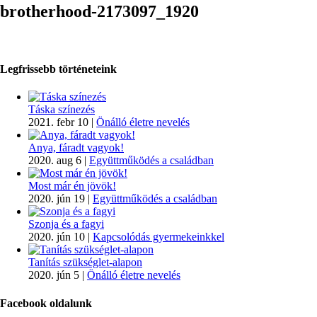
brotherhood-2173097_1920
Legfrissebb történeteink
Táska színezés
2021. febr 10
|
Önálló életre nevelés
Anya, fáradt vagyok!
2020. aug 6
|
Együttműködés a családban
Most már én jövök!
2020. jún 19
|
Együttműködés a családban
Szonja és a fagyi
2020. jún 10
|
Kapcsolódás gyermekeinkkel
Tanítás szükséglet-alapon
2020. jún 5
|
Önálló életre nevelés
Facebook oldalunk