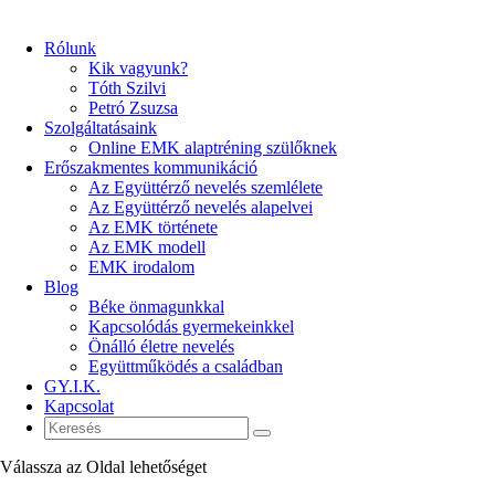
Rólunk
Kik vagyunk?
Tóth Szilvi
Petró Zsuzsa
Szolgáltatásaink
Online EMK alaptréning szülőknek
Erőszakmentes kommunikáció
Az Együttérző nevelés szemlélete
Az Együttérző nevelés alapelvei
Az EMK története
Az EMK modell
EMK irodalom
Blog
Béke önmagunkkal
Kapcsolódás gyermekeinkkel
Önálló életre nevelés
Együttműködés a családban
GY.I.K.
Kapcsolat
Válassza az Oldal lehetőséget