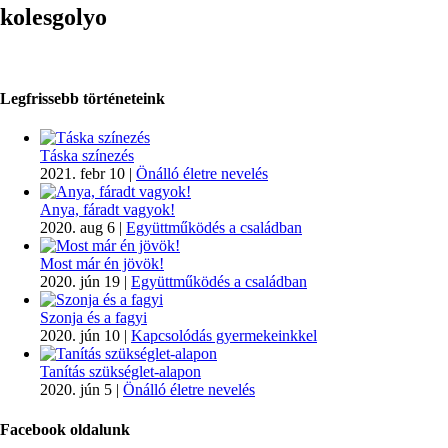
kolesgolyo
Legfrissebb történeteink
Táska színezés
2021. febr 10
|
Önálló életre nevelés
Anya, fáradt vagyok!
2020. aug 6
|
Együttműködés a családban
Most már én jövök!
2020. jún 19
|
Együttműködés a családban
Szonja és a fagyi
2020. jún 10
|
Kapcsolódás gyermekeinkkel
Tanítás szükséglet-alapon
2020. jún 5
|
Önálló életre nevelés
Facebook oldalunk