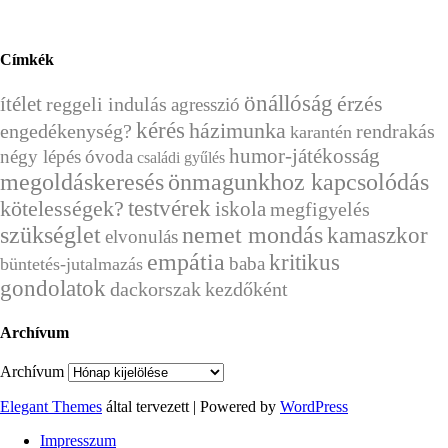
Címkék
önállóság
érzés
ítélet
reggeli indulás
agresszió
kérés
házimunka
engedékenység?
rendrakás
karantén
humor-játékosság
négy lépés
óvoda
családi gyűlés
megoldáskeresés
önmagunkhoz kapcsolódás
testvérek
kötelességek?
iskola
megfigyelés
szükséglet
nemet mondás
kamaszkor
elvonulás
empátia
kritikus
baba
büntetés-jutalmazás
gondolatok
dackorszak
kezdőként
Archívum
Archívum
Elegant Themes
által tervezett | Powered by
WordPress
Impresszum