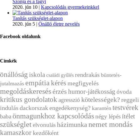
Szonja és a fagyi
2020. jún 10
|
Kapcsolódás gyermekeinkkel
Tanítás szükséglet-alapon
2020. jún 5
|
Önálló életre nevelés
Facebook oldalunk
Címkék
önállóság
iskola
rendrakás
büntetés-
családi gyűlés
empátia
kérés
megfigyelés
jutalmazás
megoldáskeresés
érzés
humor-játékosság
óvoda
kritikus gondolatok
kötelességek?
reggeli
agresszió
testvérek
indulás
dackorszak
engedékenység?
karantén
önmagunkhoz kapcsolódás
ítélet
baba
négy lépés
szükséglet
nemet mondás
házimunka
elvonulás
kamaszkor
kezdőként