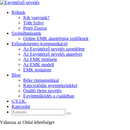
Rólunk
Kik vagyunk?
Tóth Szilvi
Petró Zsuzsa
Szolgáltatásaink
Online EMK alaptréning szülőknek
Erőszakmentes kommunikáció
Az Együttérző nevelés szemlélete
Az Együttérző nevelés alapelvei
Az EMK története
Az EMK modell
EMK irodalom
Blog
Béke önmagunkkal
Kapcsolódás gyermekeinkkel
Önálló életre nevelés
Együttműködés a családban
GY.I.K.
Kapcsolat
Válassza az Oldal lehetőséget