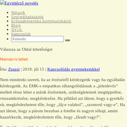
Rólunk
Szolgáltatásaink
Erőszakmentes kommunikáció
Blog
GY.I.K.
Kapcsolat
Válassza az Oldal lehetőséget
Némán is lehet
Írta:
Zsuzsi
|
2018. júl 15
|
Kapcsolódás gyermekeinkkel
Nem mindenki szereti, ha az érzéseiről kérdezgetik vagy ha egyáltalán
kérdezgetik. Az EMK-s empatikus ráhangolódásnak a „jelenlevés”
mellett része lehet a másik érzéseinek, szükségleteinek megtippelése,
visszatükrözése, megkérdezése. Ha például azt látom, hogy a gyerkőc
sír, megkérdezhetem tőle, hogy „fáj-e valahol”, „szomorú vagy-e”. Ha
azt látom, hogy a párom bezuhan a fotelbe és nagyot sóhajt, amint
haazérkezik, megkérdezhetem tőle, hogy „fáradt vagy?”.