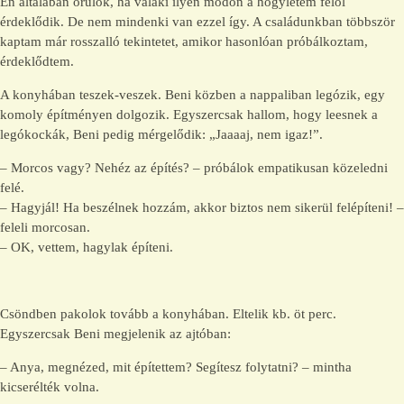
Én általában örülök, ha valaki ilyen módon a hogylétem felől
érdeklődik. De nem mindenki van ezzel így. A családunkban többször
kaptam már rosszalló tekintetet, amikor hasonlóan próbálkoztam,
érdeklődtem.
A konyhában teszek-veszek. Beni közben a nappaliban legózik, egy
komoly építményen dolgozik. Egyszercsak hallom, hogy leesnek a
legókockák, Beni pedig mérgelődik: „Jaaaaj, nem igaz!”.
– Morcos vagy? Nehéz az építés? – próbálok empatikusan közeledni
felé.
– Hagyjál! Ha beszélnek hozzám, akkor biztos nem sikerül felépíteni! –
feleli morcosan.
– OK, vettem, hagylak építeni.
Csöndben pakolok tovább a konyhában. Eltelik kb. öt perc.
Egyszercsak Beni megjelenik az ajtóban:
– Anya, megnézed, mit építettem? Segítesz folytatni? – mintha
kicserélték volna.