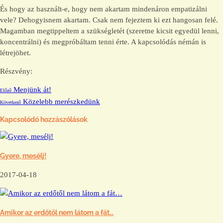
És hogy az használt-e, hogy nem akartam mindenáron empatizálni
vele? Dehogyisnem akartam. Csak nem fejeztem ki ezt hangosan felé.
Magamban megtippeltem a szükségletét (szeretne kicsit egyedül lenni,
koncentrálni) és megpróbáltam tenni érte. A kapcsolódás némán is
létrejöhet.
Részvény:
Menjünk át!
Előző
Közelebb merészkedünk
Következő
Kapcsolódó hozzászólások
Gyere, mesélj!
2017-04-18
Amikor az erdőtől nem látom a fát…