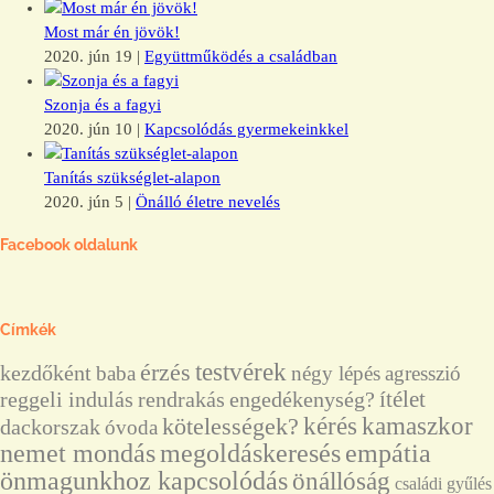
Most már én jövök!
2020. jún 19
|
Együttműködés a családban
Szonja és a fagyi
2020. jún 10
|
Kapcsolódás gyermekeinkkel
Tanítás szükséglet-alapon
2020. jún 5
|
Önálló életre nevelés
Facebook oldalunk
Címkék
érzés
testvérek
kezdőként
baba
négy lépés
agresszió
ítélet
reggeli indulás
rendrakás
engedékenység?
kérés
kamaszkor
kötelességek?
dackorszak
óvoda
nemet mondás
megoldáskeresés
empátia
önmagunkhoz kapcsolódás
önállóság
családi gyűlés