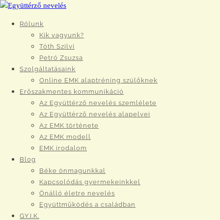
Rólunk
Kik vagyunk?
Tóth Szilvi
Petró Zsuzsa
Szolgáltatásaink
Online EMK alaptréning szülőknek
Erőszakmentes kommunikáció
Az Együttérző nevelés szemlélete
Az Együttérző nevelés alapelvei
Az EMK története
Az EMK modell
EMK irodalom
Blog
Béke önmagunkkal
Kapcsolódás gyermekeinkkel
Önálló életre nevelés
Együttműködés a családban
GY.I.K.