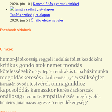
2020. jún 10
|
Kapcsolódás gyermekeinkkel
Tanítás szükséglet-alapon
2020. jún 5
|
Önálló életre nevelés
Facebook oldalunk
Címkék
humor-játékosság
ítélet
reggeli indulás
kezdőként
nemet mondás
kritikus gondolatok
házimunka
kötelességek?
rendrakás
négy lépés
baba
megoldáskeresés
szükséglet
iskola
családi gyűlés
önmagunkhoz
testvérek
óvoda
karantén
kapcsolódás
kérés
kamaszkor
dackorszak
önállóság
empátia
érzés
megfigyelés
elvonulás
engedékenység?
agresszió
büntetés-jutalmazás