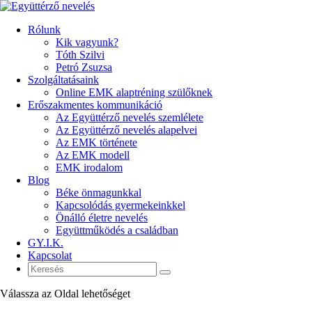
Rólunk
Kik vagyunk?
Tóth Szilvi
Petró Zsuzsa
Szolgáltatásaink
Online EMK alaptréning szülőknek
Erőszakmentes kommunikáció
Az Együttérző nevelés szemlélete
Az Együttérző nevelés alapelvei
Az EMK története
Az EMK modell
EMK irodalom
Blog
Béke önmagunkkal
Kapcsolódás gyermekeinkkel
Önálló életre nevelés
Együttműködés a családban
GY.I.K.
Kapcsolat
Válassza az Oldal lehetőséget