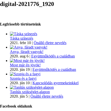
digital-2021776_1920
Legfrissebb történeteink
Táska színezés
2021. febr 10
|
Önálló életre nevelés
Anya, fáradt vagyok!
2020. aug 6
|
Együttműködés a családban
Most már én jövök!
2020. jún 19
|
Együttműködés a családban
Szonja és a fagyi
2020. jún 10
|
Kapcsolódás gyermekeinkkel
Tanítás szükséglet-alapon
2020. jún 5
|
Önálló életre nevelés
Facebook oldalunk