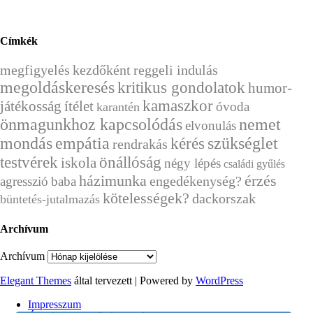
Címkék
megfigyelés
kezdőként
reggeli indulás
megoldáskeresés
kritikus gondolatok
humor-
kamaszkor
játékosság
ítélet
óvoda
karantén
önmagunkhoz kapcsolódás
nemet
elvonulás
mondás
empátia
kérés
szükséglet
rendrakás
önállóság
testvérek
iskola
négy lépés
családi gyűlés
házimunka
érzés
engedékenység?
agresszió
baba
kötelességek?
dackorszak
büntetés-jutalmazás
Archívum
Archívum
Elegant Themes
által tervezett | Powered by
WordPress
Impresszum