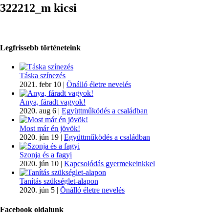
322212_m kicsi
Legfrissebb történeteink
Táska színezés
2021. febr 10
|
Önálló életre nevelés
Anya, fáradt vagyok!
2020. aug 6
|
Együttműködés a családban
Most már én jövök!
2020. jún 19
|
Együttműködés a családban
Szonja és a fagyi
2020. jún 10
|
Kapcsolódás gyermekeinkkel
Tanítás szükséglet-alapon
2020. jún 5
|
Önálló életre nevelés
Facebook oldalunk