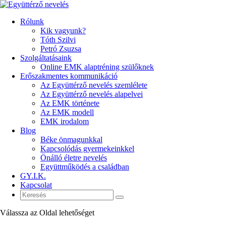
Rólunk
Kik vagyunk?
Tóth Szilvi
Petró Zsuzsa
Szolgáltatásaink
Online EMK alaptréning szülőknek
Erőszakmentes kommunikáció
Az Együttérző nevelés szemlélete
Az Együttérző nevelés alapelvei
Az EMK története
Az EMK modell
EMK irodalom
Blog
Béke önmagunkkal
Kapcsolódás gyermekeinkkel
Önálló életre nevelés
Együttműködés a családban
GY.I.K.
Kapcsolat
Válassza az Oldal lehetőséget