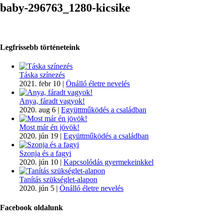
baby-296763_1280-kicsike
Legfrissebb történeteink
Táska színezés
2021. febr 10
|
Önálló életre nevelés
Anya, fáradt vagyok!
2020. aug 6
|
Együttműködés a családban
Most már én jövök!
2020. jún 19
|
Együttműködés a családban
Szonja és a fagyi
2020. jún 10
|
Kapcsolódás gyermekeinkkel
Tanítás szükséglet-alapon
2020. jún 5
|
Önálló életre nevelés
Facebook oldalunk