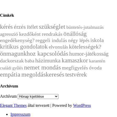
Címkék
kérés
szükséglet
érzés
ítélet
büntetés-jutalmazás
önállóság
kezdőként
rendrakás
agresszió
engedékenység?
reggeli indulás
iskola
négy lépés
kritikus gondolatok
kötelességek?
elvonulás
önmagunkhoz kapcsolódás
humor-játékosság
házimunka
kamaszkor
dackorszak
baba
karantén
nemet mondás
megfigyelés
óvoda
családi gyűlés
empátia
megoldáskeresés
testvérek
Archívum
Archívum
Elegant Themes
által tervezett | Powered by
WordPress
Impresszum