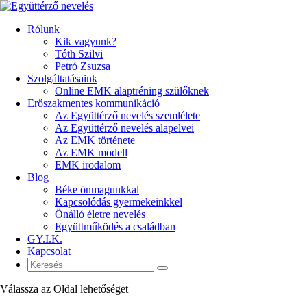
Rólunk
Kik vagyunk?
Tóth Szilvi
Petró Zsuzsa
Szolgáltatásaink
Online EMK alaptréning szülőknek
Erőszakmentes kommunikáció
Az Együttérző nevelés szemlélete
Az Együttérző nevelés alapelvei
Az EMK története
Az EMK modell
EMK irodalom
Blog
Béke önmagunkkal
Kapcsolódás gyermekeinkkel
Önálló életre nevelés
Együttműködés a családban
GY.I.K.
Kapcsolat
Válassza az Oldal lehetőséget