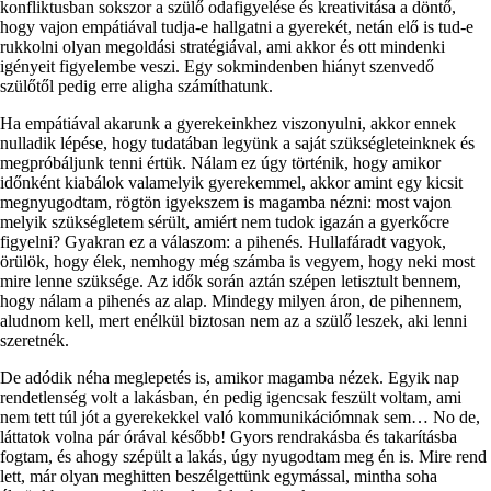
konfliktusban sokszor a szülő odafigyelése és kreativitása a döntő,
hogy vajon empátiával tudja-e hallgatni a gyerekét, netán elő is tud-e
rukkolni olyan megoldási stratégiával, ami akkor és ott mindenki
igényeit figyelembe veszi. Egy sokmindenben hiányt szenvedő
szülőtől pedig erre aligha számíthatunk.
Ha empátiával akarunk a gyerekeinkhez viszonyulni, akkor ennek
nulladik lépése, hogy tudatában legyünk a saját szükségleteinknek és
megpróbáljunk tenni értük. Nálam ez úgy történik, hogy amikor
időnként kiabálok valamelyik gyerekemmel, akkor amint egy kicsit
megnyugodtam, rögtön igyekszem is magamba nézni: most vajon
melyik szükségletem sérült, amiért nem tudok igazán a gyerkőcre
figyelni? Gyakran ez a válaszom: a pihenés. Hullafáradt vagyok,
örülök, hogy élek, nemhogy még számba is vegyem, hogy neki most
mire lenne szüksége. Az idők során aztán szépen letisztult bennem,
hogy nálam a pihenés az alap. Mindegy milyen áron, de pihennem,
aludnom kell, mert enélkül biztosan nem az a szülő leszek, aki lenni
szeretnék.
De adódik néha meglepetés is, amikor magamba nézek. Egyik nap
rendetlenség volt a lakásban, én pedig igencsak feszült voltam, ami
nem tett túl jót a gyerekekkel való kommunikációmnak sem… No de,
láttatok volna pár órával később! Gyors rendrakásba és takarításba
fogtam, és ahogy szépült a lakás, úgy nyugodtam meg én is. Mire rend
lett, már olyan meghitten beszélgettünk egymással, mintha soha