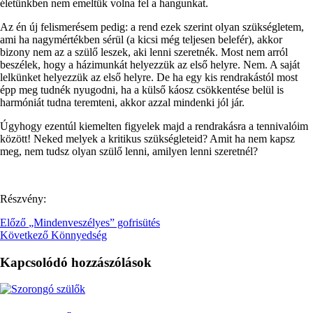
életünkben nem emeltük volna fel a hangunkat.
Az én új felismerésem pedig: a rend ezek szerint olyan szükségletem,
ami ha nagymértékben sérül (a kicsi még teljesen belefér), akkor
bizony nem az a szülő leszek, aki lenni szeretnék. Most nem arról
beszélek, hogy a házimunkát helyezzük az első helyre. Nem. A saját
lelkünket helyezzük az első helyre. De ha egy kis rendrakástól most
épp meg tudnék nyugodni, ha a külső káosz csökkentése belül is
harmóniát tudna teremteni, akkor azzal mindenki jól jár.
Úgyhogy ezentúl kiemelten figyelek majd a rendrakásra a tennivalóim
között! Neked melyek a kritikus szükségleteid? Amit ha nem kapsz
meg, nem tudsz olyan szülő lenni, amilyen lenni szeretnél?
Részvény:
Előző
„Mindenveszélyes” gofrisütés
Következő
Könnyedség
Kapcsolódó hozzászólások