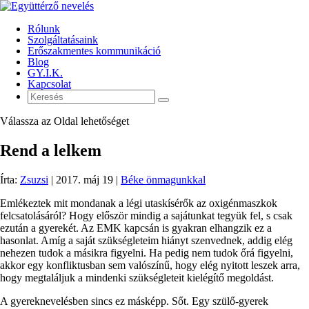
Rólunk
Szolgáltatásaink
Erőszakmentes kommunikáció
Blog
GY.I.K.
Kapcsolat
Válassza az Oldal lehetőséget
Rend a lelkem
Írta:
Zsuzsi
|
2017. máj 19
|
Béke önmagunkkal
Emlékeztek mit mondanak a légi utaskísérők az oxigénmaszkok
felcsatolásáról? Hogy először mindig a sajátunkat tegyük fel, s csak
ezután a gyerekét. Az EMK kapcsán is gyakran elhangzik ez a
hasonlat. Amíg a saját szükségleteim hiányt szenvednek, addig elég
nehezen tudok a másikra figyelni. Ha pedig nem tudok őrá figyelni,
akkor egy konfliktusban sem valószínű, hogy elég nyitott leszek arra,
hogy megtaláljuk a mindenki szükségleteit kielégítő megoldást.
A gyereknevelésben sincs ez másképp. Sőt. Egy szülő-gyerek