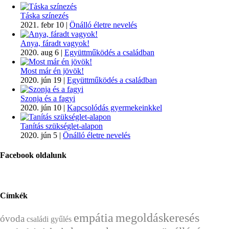
Táska színezés
2021. febr 10
|
Önálló életre nevelés
Anya, fáradt vagyok!
2020. aug 6
|
Együttműködés a családban
Most már én jövök!
2020. jún 19
|
Együttműködés a családban
Szonja és a fagyi
2020. jún 10
|
Kapcsolódás gyermekeinkkel
Tanítás szükséglet-alapon
2020. jún 5
|
Önálló életre nevelés
Facebook oldalunk
Címkék
empátia
megoldáskeresés
óvoda
családi gyűlés