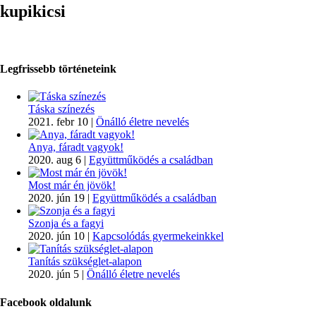
kupikicsi
Legfrissebb történeteink
Táska színezés
2021. febr 10
|
Önálló életre nevelés
Anya, fáradt vagyok!
2020. aug 6
|
Együttműködés a családban
Most már én jövök!
2020. jún 19
|
Együttműködés a családban
Szonja és a fagyi
2020. jún 10
|
Kapcsolódás gyermekeinkkel
Tanítás szükséglet-alapon
2020. jún 5
|
Önálló életre nevelés
Facebook oldalunk