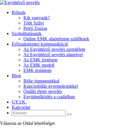
Rólunk
Kik vagyunk?
Tóth Szilvi
Petró Zsuzsa
Szolgáltatásaink
Online EMK alaptréning szülőknek
Erőszakmentes kommunikáció
Az Együttérző nevelés szemlélete
Az Együttérző nevelés alapelvei
Az EMK története
Az EMK modell
EMK irodalom
Blog
Béke önmagunkkal
Kapcsolódás gyermekeinkkel
Önálló életre nevelés
Együttműködés a családban
GY.I.K.
Kapcsolat
Válassza az Oldal lehetőséget