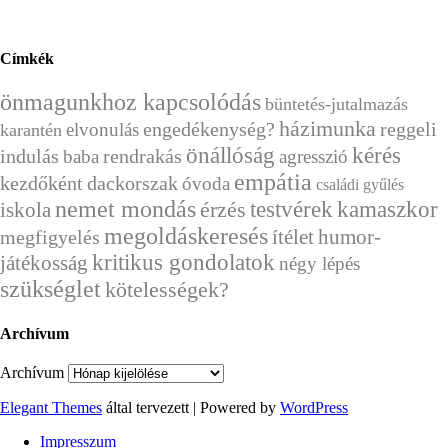
Címkék
önmagunkhoz kapcsolódás
büntetés-jutalmazás
házimunka
engedékenység?
reggeli
elvonulás
karantén
önállóság
kérés
indulás
rendrakás
baba
agresszió
empátia
kezdőként
dackorszak
óvoda
családi gyűlés
nemet mondás
érzés
testvérek
kamaszkor
iskola
megoldáskeresés
ítélet
humor-
megfigyelés
kritikus gondolatok
játékosság
négy lépés
szükséglet
kötelességek?
Archívum
Archívum
Elegant Themes
által tervezett | Powered by
WordPress
Impresszum