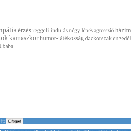
mpátia
érzés
házim
reggeli indulás
négy lépés
agresszió
tok
kamaszkor
humor-játékosság
dackorszak
engedé
t
baba
itt
Elfogad