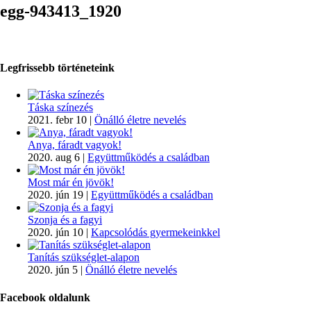
egg-943413_1920
Legfrissebb történeteink
Táska színezés
2021. febr 10
|
Önálló életre nevelés
Anya, fáradt vagyok!
2020. aug 6
|
Együttműködés a családban
Most már én jövök!
2020. jún 19
|
Együttműködés a családban
Szonja és a fagyi
2020. jún 10
|
Kapcsolódás gyermekeinkkel
Tanítás szükséglet-alapon
2020. jún 5
|
Önálló életre nevelés
Facebook oldalunk