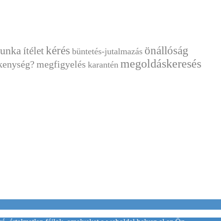
kérés
önállóság
unka
ítélet
büntetés-jutalmazás
megoldáskeresés
kenység?
megfigyelés
karantén