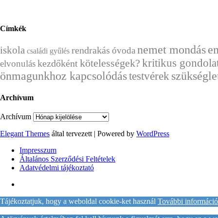
Címkék
nemet mondás
e
iskola
rendrakás
óvoda
családi gyűlés
kritikus gondola
kötelességek?
kezdőként
elvonulás
önmagunkhoz kapcsolódás
szükségle
testvérek
Archívum
Archívum
Elegant Themes
által tervezett | Powered by
WordPress
Impresszum
Általános Szerződési Feltételek
Adatvédelmi tájékoztató
Tájékoztatjuk, hogy a weboldal cookie-ket használ
További információ 