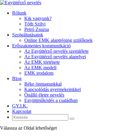
Rólunk
Kik vagyunk?
Tóth Szilvi
Petró Zsuzsa
Szolgáltatásaink
Online EMK alaptréning szülőknek
Erőszakmentes kommunikáció
Az Együttérző nevelés szemlélete
Az Együttérző nevelés alapelvei
Az EMK története
Az EMK modell
EMK irodalom
Blog
Béke önmagunkkal
Kapcsolódás gyermekeinkkel
Önálló életre nevelés
Együttműködés a családban
GY.I.K.
Kapcsolat
Válassza az Oldal lehetőséget