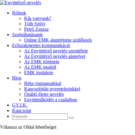
Rólunk
Kik vagyunk?
Tóth Szilvi
Petró Zsuzsa
Szolgáltatásaink
Online EMK alaptréning szülőknek
Erőszakmentes kommunikáció
Az Együttérző nevelés szemlélete
Az Együttérző nevelés alapelvei
Az EMK története
Az EMK modell
EMK irodalom
Blog
Béke önmagunkkal
Kapcsolódás gyermekeinkkel
Önálló életre nevelés
Együttműködés a családban
GY.I.K.
Kapcsolat
Válassza az Oldal lehetőséget