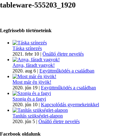
tableware-555203_1920
Legfrissebb történeteink
Táska színezés
2021. febr 10
|
Önálló életre nevelés
Anya, fáradt vagyok!
2020. aug 6
|
Együttműködés a családban
Most már én jövök!
2020. jún 19
|
Együttműködés a családban
Szonja és a fagyi
2020. jún 10
|
Kapcsolódás gyermekeinkkel
Tanítás szükséglet-alapon
2020. jún 5
|
Önálló életre nevelés
Facebook oldalunk