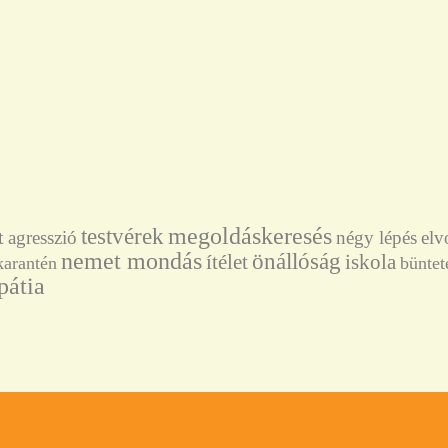
megoldáskeresés
testvérek
t
agresszió
négy lépés
elv
nemet mondás
önállóság
ítélet
iskola
karantén
büntet
pátia