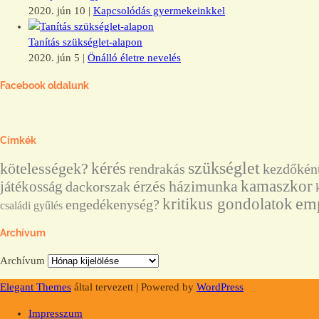
2020. jún 10
|
Kapcsolódás gyermekeinkkel
Tanítás szükséglet-alapon
2020. jún 5
|
Önálló életre nevelés
Facebook oldalunk
Címkék
kérés
szükséglet
kötelességek?
rendrakás
kezdőkén
érzés
házimunka
kamaszkor
játékosság
dackorszak
em
kritikus gondolatok
engedékenység?
családi gyűlés
Archívum
Archívum
Elegant Themes
által tervezett | Powered by
WordPress
Impresszum