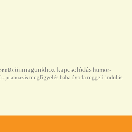
önmagunkhoz kapcsolódás
humor-
onulás
megfigyelés
reggeli indulás
baba
óvoda
és-jutalmazás