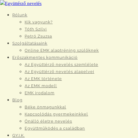
Rólunk
Kik vagyunk?
Tóth Szilvi
Petró Zsuzsa
Szolgáltatásaink
Online EMK alaptréning szülőknek
Erőszakmentes kommunikáció
Az Együttérző nevelés szemlélete
Az Együttérző nevelés alapelvei
Az EMK története
Az EMK modell
EMK irodalom
Blog
Béke önmagunkkal
Kapcsolódás gyermekeinkkel
Önálló életre nevelés
Együttműködés a családban
GY.I.K.