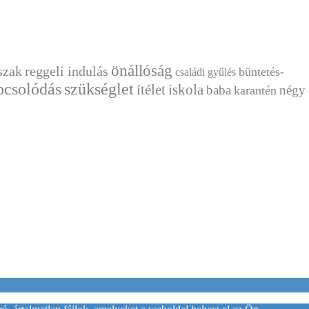
önállóság
szak
reggeli indulás
büntetés-
családi gyűlés
csolódás
szükséglet
ítélet
iskola
baba
négy
karantén