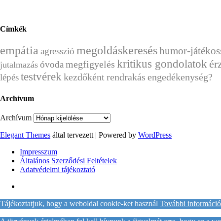
Címkék
empátia
megoldáskeresés
humor-játékos
agresszió
kritikus gondolatok
ér
megfigyelés
óvoda
jutalmazás
testvérek
kezdőként
rendrakás
engedékenység?
lépés
Archívum
Archívum
Elegant Themes
által tervezett | Powered by
WordPress
Impresszum
Általános Szerződési Feltételek
Adatvédelmi tájékoztató
Tájékoztatjuk, hogy a weboldal cookie-ket használ
További információ 