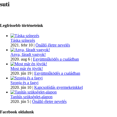
suti
Legfrissebb történeteink
Táska színezés
2021. febr 10
|
Önálló életre nevelés
Anya, fáradt vagyok!
2020. aug 6
|
Együttműködés a családban
Most már én jövök!
2020. jún 19
|
Együttműködés a családban
Szonja és a fagyi
2020. jún 10
|
Kapcsolódás gyermekeinkkel
Tanítás szükséglet-alapon
2020. jún 5
|
Önálló életre nevelés
Facebook oldalunk