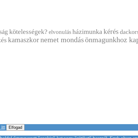
kérés
házimunka
ság
kötelességek?
dackor
elvonulás
nemet mondás
önmagunkhoz kap
zés
kamaszkor
itt
Elfogad