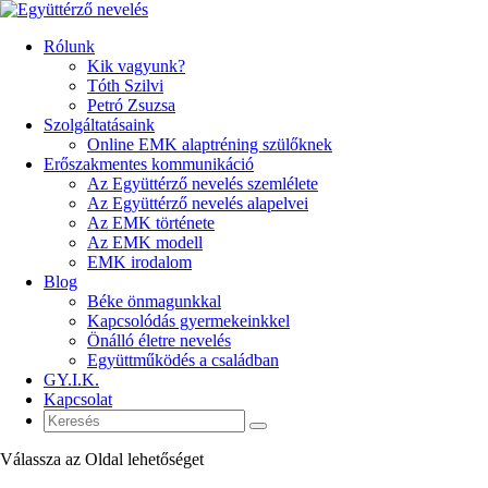
Rólunk
Kik vagyunk?
Tóth Szilvi
Petró Zsuzsa
Szolgáltatásaink
Online EMK alaptréning szülőknek
Erőszakmentes kommunikáció
Az Együttérző nevelés szemlélete
Az Együttérző nevelés alapelvei
Az EMK története
Az EMK modell
EMK irodalom
Blog
Béke önmagunkkal
Kapcsolódás gyermekeinkkel
Önálló életre nevelés
Együttműködés a családban
GY.I.K.
Kapcsolat
Válassza az Oldal lehetőséget