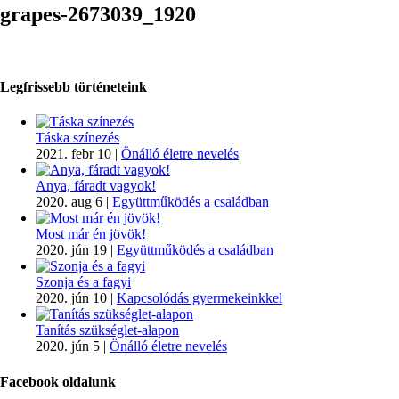
grapes-2673039_1920
Legfrissebb történeteink
Táska színezés
2021. febr 10
|
Önálló életre nevelés
Anya, fáradt vagyok!
2020. aug 6
|
Együttműködés a családban
Most már én jövök!
2020. jún 19
|
Együttműködés a családban
Szonja és a fagyi
2020. jún 10
|
Kapcsolódás gyermekeinkkel
Tanítás szükséglet-alapon
2020. jún 5
|
Önálló életre nevelés
Facebook oldalunk