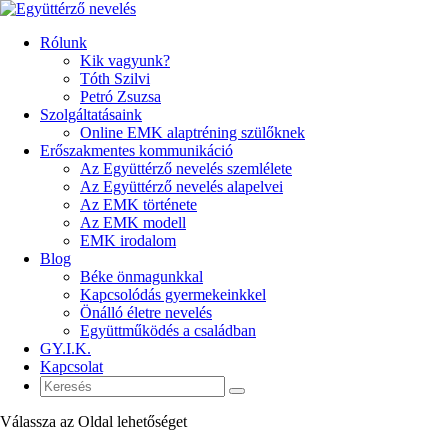
Rólunk
Kik vagyunk?
Tóth Szilvi
Petró Zsuzsa
Szolgáltatásaink
Online EMK alaptréning szülőknek
Erőszakmentes kommunikáció
Az Együttérző nevelés szemlélete
Az Együttérző nevelés alapelvei
Az EMK története
Az EMK modell
EMK irodalom
Blog
Béke önmagunkkal
Kapcsolódás gyermekeinkkel
Önálló életre nevelés
Együttműködés a családban
GY.I.K.
Kapcsolat
Válassza az Oldal lehetőséget