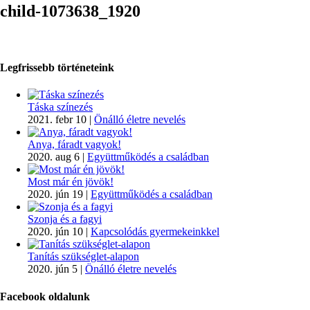
child-1073638_1920
Legfrissebb történeteink
Táska színezés
2021. febr 10
|
Önálló életre nevelés
Anya, fáradt vagyok!
2020. aug 6
|
Együttműködés a családban
Most már én jövök!
2020. jún 19
|
Együttműködés a családban
Szonja és a fagyi
2020. jún 10
|
Kapcsolódás gyermekeinkkel
Tanítás szükséglet-alapon
2020. jún 5
|
Önálló életre nevelés
Facebook oldalunk