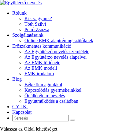
Rólunk
Kik vagyunk?
Tóth Szilvi
Petró Zsuzsa
Szolgáltatásaink
Online EMK alaptréning szülőknek
Erőszakmentes kommunikáció
Az Együttérző nevelés szemlélete
Az Együttérző nevelés alapelvei
Az EMK története
Az EMK modell
EMK irodalom
Blog
Béke önmagunkkal
Kapcsolódás gyermekeinkkel
Önálló életre nevelés
Együttműködés a családban
GY.I.K.
Kapcsolat
Válassza az Oldal lehetőséget