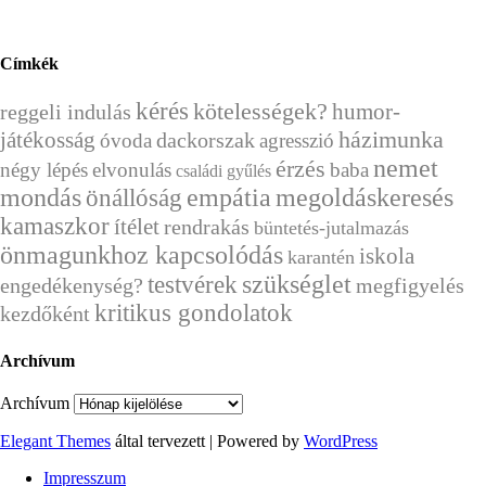
Címkék
kérés
kötelességek?
humor-
reggeli indulás
házimunka
játékosság
dackorszak
óvoda
agresszió
nemet
érzés
négy lépés
elvonulás
baba
családi gyűlés
mondás
önállóság
empátia
megoldáskeresés
kamaszkor
ítélet
rendrakás
büntetés-jutalmazás
önmagunkhoz kapcsolódás
iskola
karantén
szükséglet
testvérek
engedékenység?
megfigyelés
kritikus gondolatok
kezdőként
Archívum
Archívum
Elegant Themes
által tervezett | Powered by
WordPress
Impresszum