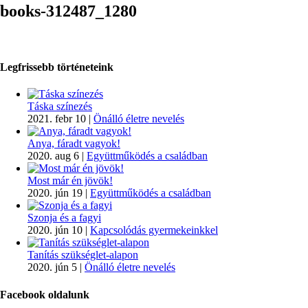
books-312487_1280
Legfrissebb történeteink
Táska színezés
2021. febr 10
|
Önálló életre nevelés
Anya, fáradt vagyok!
2020. aug 6
|
Együttműködés a családban
Most már én jövök!
2020. jún 19
|
Együttműködés a családban
Szonja és a fagyi
2020. jún 10
|
Kapcsolódás gyermekeinkkel
Tanítás szükséglet-alapon
2020. jún 5
|
Önálló életre nevelés
Facebook oldalunk