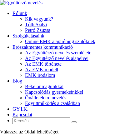
Rólunk
Kik vagyunk?
Tóth Szilvi
Petró Zsuzsa
Szolgáltatásaink
Online EMK alaptréning szülőknek
Erőszakmentes kommunikáció
Az Együttérző nevelés szemlélete
Az Együttérző nevelés alapelvei
Az EMK története
Az EMK modell
EMK irodalom
Blog
Béke önmagunkkal
Kapcsolódás gyermekeinkkel
Önálló életre nevelés
Együttműködés a családban
GY.I.K.
Kapcsolat
Válassza az Oldal lehetőséget