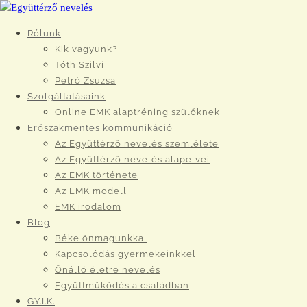
Rólunk
Kik vagyunk?
Tóth Szilvi
Petró Zsuzsa
Szolgáltatásaink
Online EMK alaptréning szülőknek
Erőszakmentes kommunikáció
Az Együttérző nevelés szemlélete
Az Együttérző nevelés alapelvei
Az EMK története
Az EMK modell
EMK irodalom
Blog
Béke önmagunkkal
Kapcsolódás gyermekeinkkel
Önálló életre nevelés
Együttműködés a családban
GY.I.K.