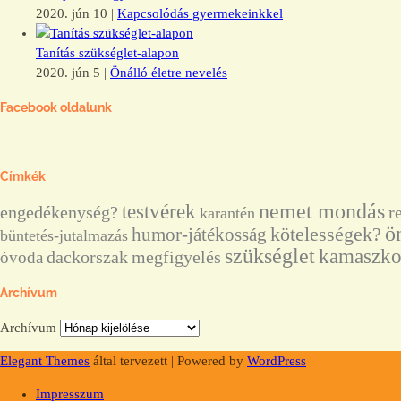
2020. jún 10
|
Kapcsolódás gyermekeinkkel
Tanítás szükséglet-alapon
2020. jún 5
|
Önálló életre nevelés
Facebook oldalunk
Címkék
nemet mondás
testvérek
engedékenység?
r
karantén
ö
humor-játékosság
kötelességek?
büntetés-jutalmazás
szükséglet
kamaszko
dackorszak
megfigyelés
óvoda
Archívum
Archívum
Elegant Themes
által tervezett | Powered by
WordPress
Impresszum