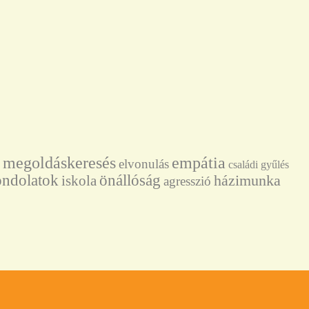
megoldáskeresés
empátia
elvonulás
családi gyűlés
önállóság
ondolatok
házimunka
iskola
agresszió