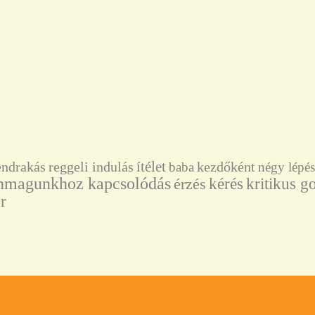
ítélet
endrakás
reggeli indulás
kezdőként
baba
négy lépés
nmagunkhoz kapcsolódás
kérés
érzés
kritikus g
r