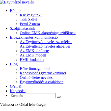
Rólunk
Kik vagyunk?
Tóth Szilvi
Petró Zsuzsa
Szolgáltatásaink
Online EMK alaptréning szülőknek
Erőszakmentes kommunikáció
Az Együttérző nevelés szemlélete
Az Együttérző nevelés alapelvei
Az EMK története
Az EMK modell
EMK irodalom
Blog
Béke önmagunkkal
Kapcsolódás gyermekeinkkel
Önálló életre nevelés
Együttműködés a családban
GY.I.K.
Kapcsolat
Válassza az Oldal lehetőséget