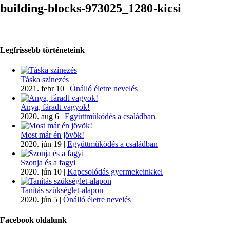
building-blocks-973025_1280-kicsi
Legfrissebb történeteink
Táska színezés
2021. febr 10
|
Önálló életre nevelés
Anya, fáradt vagyok!
2020. aug 6
|
Együttműködés a családban
Most már én jövök!
2020. jún 19
|
Együttműködés a családban
Szonja és a fagyi
2020. jún 10
|
Kapcsolódás gyermekeinkkel
Tanítás szükséglet-alapon
2020. jún 5
|
Önálló életre nevelés
Facebook oldalunk