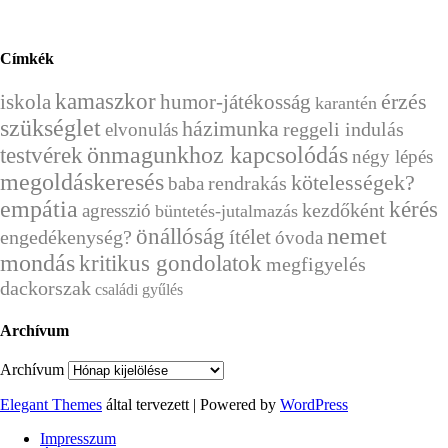
Címkék
kamaszkor
érzés
humor-játékosság
iskola
karantén
szükséglet
házimunka
reggeli indulás
elvonulás
önmagunkhoz kapcsolódás
testvérek
négy lépés
megoldáskeresés
kötelességek?
rendrakás
baba
empátia
kérés
kezdőként
agresszió
büntetés-jutalmazás
önállóság
nemet
ítélet
engedékenység?
óvoda
mondás
kritikus gondolatok
megfigyelés
dackorszak
családi gyűlés
Archívum
Archívum
Elegant Themes
által tervezett | Powered by
WordPress
Impresszum