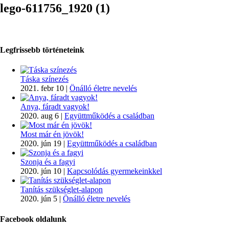
lego-611756_1920 (1)
Legfrissebb történeteink
Táska színezés
2021. febr 10
|
Önálló életre nevelés
Anya, fáradt vagyok!
2020. aug 6
|
Együttműködés a családban
Most már én jövök!
2020. jún 19
|
Együttműködés a családban
Szonja és a fagyi
2020. jún 10
|
Kapcsolódás gyermekeinkkel
Tanítás szükséglet-alapon
2020. jún 5
|
Önálló életre nevelés
Facebook oldalunk