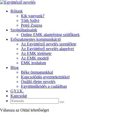
Rólunk
Kik vagyunk?
Tóth Szilvi
Petró Zsuzsa
Szolgáltatásaink
Online EMK alaptréning szülőknek
Erőszakmentes kommunikáció
Az Együttérző nevelés szemlélete
Az Együttérző nevelés alapelvei
Az EMK története
Az EMK modell
EMK irodalom
Blog
Béke önmagunkkal
Kapcsolódás gyermekeinkkel
Önálló életre nevelés
Együttműködés a családban
GY.I.K.
Kapcsolat
Válassza az Oldal lehetőséget