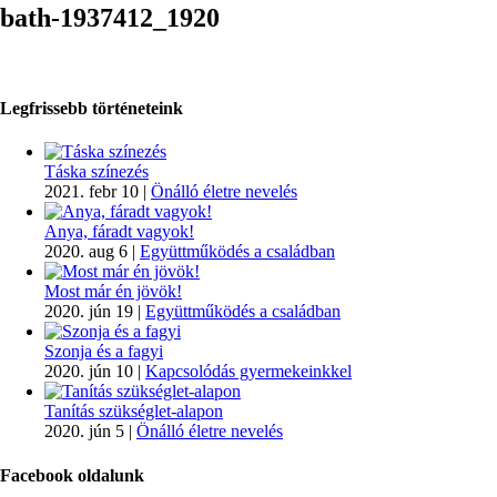
bath-1937412_1920
Legfrissebb történeteink
Táska színezés
2021. febr 10
|
Önálló életre nevelés
Anya, fáradt vagyok!
2020. aug 6
|
Együttműködés a családban
Most már én jövök!
2020. jún 19
|
Együttműködés a családban
Szonja és a fagyi
2020. jún 10
|
Kapcsolódás gyermekeinkkel
Tanítás szükséglet-alapon
2020. jún 5
|
Önálló életre nevelés
Facebook oldalunk