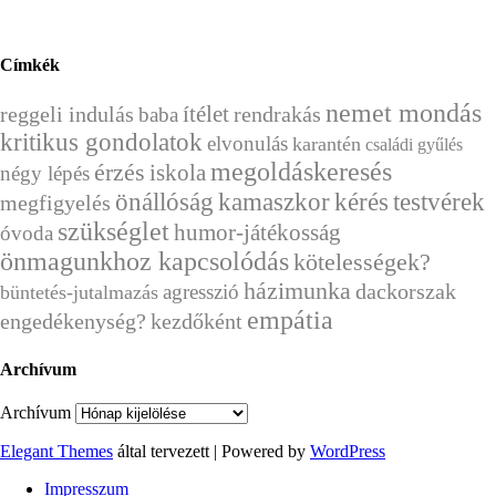
Címkék
nemet mondás
ítélet
reggeli indulás
rendrakás
baba
kritikus gondolatok
elvonulás
karantén
családi gyűlés
megoldáskeresés
érzés
iskola
négy lépés
önállóság
kérés
kamaszkor
testvérek
megfigyelés
szükséglet
humor-játékosság
óvoda
önmagunkhoz kapcsolódás
kötelességek?
házimunka
dackorszak
agresszió
büntetés-jutalmazás
empátia
engedékenység?
kezdőként
Archívum
Archívum
Elegant Themes
által tervezett | Powered by
WordPress
Impresszum