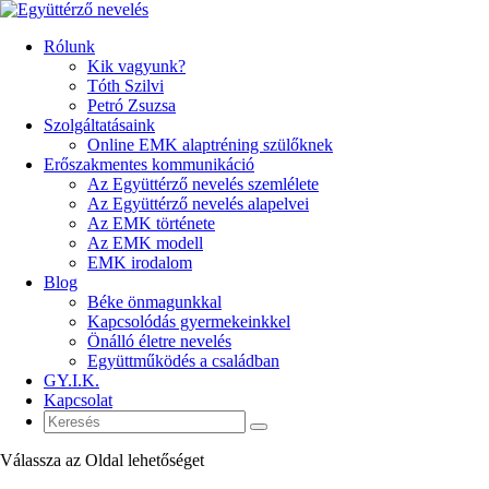
Rólunk
Kik vagyunk?
Tóth Szilvi
Petró Zsuzsa
Szolgáltatásaink
Online EMK alaptréning szülőknek
Erőszakmentes kommunikáció
Az Együttérző nevelés szemlélete
Az Együttérző nevelés alapelvei
Az EMK története
Az EMK modell
EMK irodalom
Blog
Béke önmagunkkal
Kapcsolódás gyermekeinkkel
Önálló életre nevelés
Együttműködés a családban
GY.I.K.
Kapcsolat
Válassza az Oldal lehetőséget