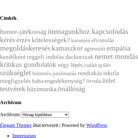
Címkék
önmagunkhoz kapcsolódás
humor-játékosság
kérés
érzés
kötelességek?
elvonulás
karantén
megoldáskeresés
empátia
kamaszkor
agresszió
nemet mondás
kezdőként
reggeli indulás
dackorszak
kritikus gondolatok
négy lépés
családi gyűlés
szükséglet
rendrakás
iskola
büntetés-jutalmazás
ítélet
megfigyelés
engedékenység?
baba
óvoda
önállóság
testvérek
házimunka
Archívum
Archívum
Elegant Themes
által tervezett | Powered by
WordPress
Impresszum