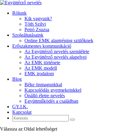
Rólunk
Kik vagyunk?
Tóth Szilvi
Petró Zsuzsa
Szolgáltatásaink
Online EMK alaptréning szülőknek
Erőszakmentes kommunikáció
Az Együttérző nevelés szemlélete
Az Együttérző nevelés alapelvei
Az EMK története
Az EMK modell
EMK irodalom
Blog
Béke önmagunkkal
Kapcsolódás gyermekeinkkel
Önálló életre nevelés
Együttműködés a családban
GY.I.K.
Kapcsolat
Válassza az Oldal lehetőséget