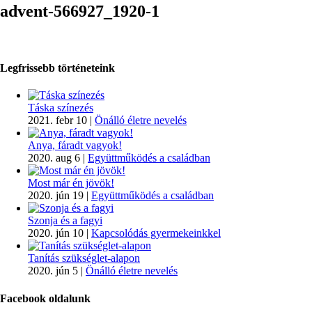
advent-566927_1920-1
Legfrissebb történeteink
Táska színezés
2021. febr 10
|
Önálló életre nevelés
Anya, fáradt vagyok!
2020. aug 6
|
Együttműködés a családban
Most már én jövök!
2020. jún 19
|
Együttműködés a családban
Szonja és a fagyi
2020. jún 10
|
Kapcsolódás gyermekeinkkel
Tanítás szükséglet-alapon
2020. jún 5
|
Önálló életre nevelés
Facebook oldalunk