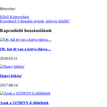
Részvény:
Előző
Könnyedség
Következő
Válogatós gyerek, igényes felnőtt?
Kapcsolódó hozzászólások
Oh, hát itt van a kutya elásva…
2018-03-11
Hagyj békén!
2017-08-14
Azok a SZÖRNY-ű előítéletek