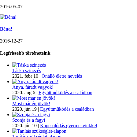
2016-05-07
Béna!
2016-12-27
Legfrissebb történeteink
Táska színezés
2021. febr 10
|
Önálló életre nevelés
Anya, fáradt vagyok!
2020. aug 6
|
Együttműködés a családban
Most már én jövök!
2020. jún 19
|
Együttműködés a családban
Szonja és a fagyi
2020. jún 10
|
Kapcsolódás gyermekeinkkel
Tanítás szükséglet-alapon