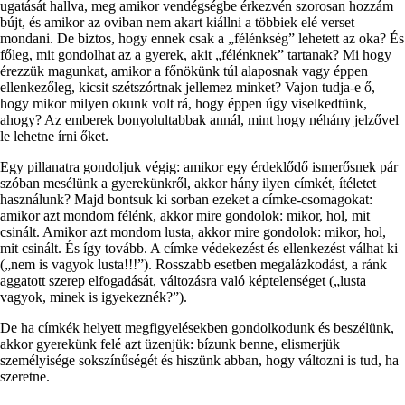
ugatását hallva, meg amikor vendégségbe érkezvén szorosan hozzám
bújt, és amikor az oviban nem akart kiállni a többiek elé verset
mondani. De biztos, hogy ennek csak a „félénkség” lehetett az oka? És
főleg, mit gondolhat az a gyerek, akit „félénknek” tartanak? Mi hogy
érezzük magunkat, amikor a főnökünk túl alaposnak vagy éppen
ellenkezőleg, kicsit szétszórtnak jellemez minket? Vajon tudja-e ő,
hogy mikor milyen okunk volt rá, hogy éppen úgy viselkedtünk,
ahogy? Az emberek bonyolultabbak annál, mint hogy néhány jelzővel
le lehetne írni őket.
Egy pillanatra gondoljuk végig: amikor egy érdeklődő ismerősnek pár
szóban mesélünk a gyerekünkről, akkor hány ilyen címkét, ítéletet
használunk? Majd bontsuk ki sorban ezeket a címke-csomagokat:
amikor azt mondom félénk, akkor mire gondolok: mikor, hol, mit
csinált. Amikor azt mondom lusta, akkor mire gondolok: mikor, hol,
mit csinált. És így tovább. A címke védekezést és ellenkezést válhat ki
(„nem is vagyok lusta!!!”). Rosszabb esetben megalázkodást, a ránk
aggatott szerep elfogadását, változásra való képtelenséget („lusta
vagyok, minek is igyekeznék?”).
De ha címkék helyett megfigyelésekben gondolkodunk és beszélünk,
akkor gyerekünk felé azt üzenjük: bízunk benne, elismerjük
személyisége sokszínűségét és hiszünk abban, hogy változni is tud, ha
szeretne.