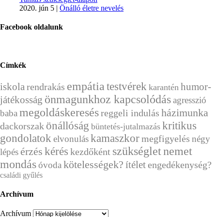
2020. jún 5
|
Önálló életre nevelés
Facebook oldalunk
Címkék
empátia
testvérek
humor-
iskola
rendrakás
karantén
önmagunkhoz kapcsolódás
játékosság
agresszió
megoldáskeresés
házimunka
reggeli indulás
baba
önállóság
kritikus
dackorszak
büntetés-jutalmazás
gondolatok
kamaszkor
megfigyelés
elvonulás
négy
kérés
szükséglet
nemet
érzés
kezdőként
lépés
mondás
kötelességek?
ítélet
engedékenység?
óvoda
családi gyűlés
Archívum
Archívum