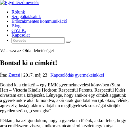
Rólunk
Szolgáltatásaink
Erőszakmentes kommunikáció
Blog
GY.I.K.
Kapcsolat
Válassza az Oldal lehetőséget
Bontsd ki a címkét!
Írta:
Zsuzsi
|
2017. máj 23
|
Kapcsolódás gyermekeinkkel
Bontsd ki a címkét! – egy EMK gyermeknevelési könyvben (Sura
Hart – Victoria Kindle Hodson: Respectful Parents, Respectful Kids)
olvastam ezt a kifejezést. Lényege, hogy amikor egy címkét aggatunk
a gyerekünkre akár kimondva, akár csak gondolatban (pl. okos, félénk,
agresszív, lusta), akkor valójában megfigyelések sokaságát sűrítjük
egyetlen szóba, „csomagba”.
Például, ha azt gondolom, hogy a gyerekem félénk, akkor lehet, hogy
arra emlékszem vissza, amikor az utcán sírni kezdett egy kutya