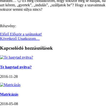
maradni… 🙂 És még csodálkozom, hogy sokszor meg se hallják, ha
azt kérem, „gyertek”, „indulás”, „szálljatok be”? Hogy a szavaimnak
sokszor semmi súlya nincs?
Részvény:
Előző
Először a sajátunkat!
Következő
Unatkozom…
Kapcsolódó hozzászólások
Te hagytad nyitva?
2016-11-28
Matricázás
2018-05-08