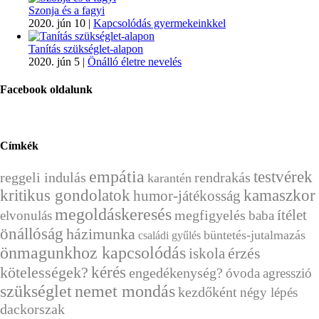
Szonja és a fagyi
2020. jún 10
|
Kapcsolódás gyermekeinkkel
Tanítás szükséglet-alapon
2020. jún 5
|
Önálló életre nevelés
Facebook oldalunk
Címkék
empátia
testvérek
reggeli indulás
rendrakás
karantén
kritikus gondolatok
kamaszkor
humor-játékosság
megoldáskeresés
ítélet
megfigyelés
elvonulás
baba
önállóság
házimunka
büntetés-jutalmazás
családi gyűlés
önmagunkhoz kapcsolódás
érzés
iskola
kérés
kötelességek?
engedékenység?
óvoda
agresszió
szükséglet
nemet mondás
kezdőként
négy lépés
dackorszak