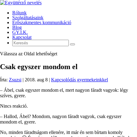
Rólunk
Szolgáltatásaink
Erőszakmentes kommunikáció
Blog
GY.I.K.
Kapcsolat
Válassza az Oldal lehetőséget
Csak egyszer mondom el
Írta:
Zsuzsi
|
2018. aug 8
|
Kapcsolódás gyermekeinkkel
– Ábel, csak egyszer mondom el, mert nagyon fáradt vagyok: légy
szíves, gyere.
Nincs reakció.
– Hallod, Ábel? Mondom, nagyon fáradt vagyok, csak egyszer
mondom el, gyere.
No, minden fáradtságom ellenére, itt már én sem bírtam komoly