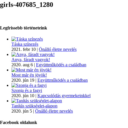
girls-407685_1280
Legfrissebb történeteink
Táska színezés
2021. febr 10
|
Önálló életre nevelés
Anya, fáradt vagyok!
2020. aug 6
|
Együttműködés a családban
Most már én jövök!
2020. jún 19
|
Együttműködés a családban
Szonja és a fagyi
2020. jún 10
|
Kapcsolódás gyermekeinkkel
Tanítás szükséglet-alapon
2020. jún 5
|
Önálló életre nevelés
Facebook oldalunk