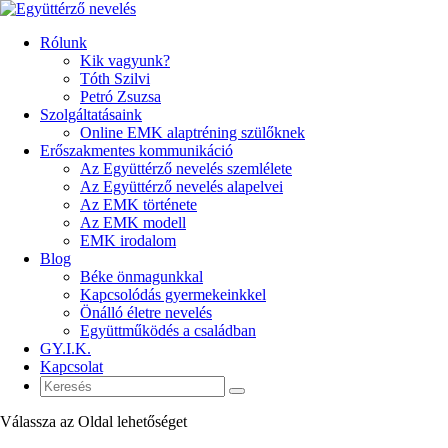
Rólunk
Kik vagyunk?
Tóth Szilvi
Petró Zsuzsa
Szolgáltatásaink
Online EMK alaptréning szülőknek
Erőszakmentes kommunikáció
Az Együttérző nevelés szemlélete
Az Együttérző nevelés alapelvei
Az EMK története
Az EMK modell
EMK irodalom
Blog
Béke önmagunkkal
Kapcsolódás gyermekeinkkel
Önálló életre nevelés
Együttműködés a családban
GY.I.K.
Kapcsolat
Válassza az Oldal lehetőséget