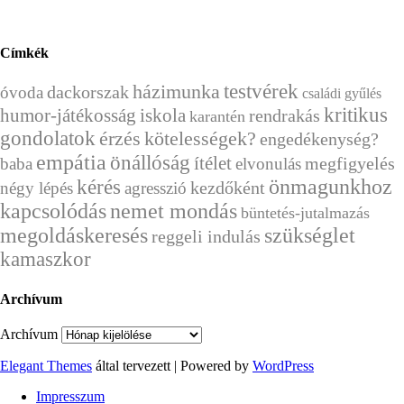
Címkék
házimunka
testvérek
dackorszak
óvoda
családi gyűlés
kritikus
humor-játékosság
iskola
rendrakás
karantén
gondolatok
érzés
kötelességek?
engedékenység?
empátia
önállóság
ítélet
megfigyelés
baba
elvonulás
kérés
önmagunkhoz
kezdőként
négy lépés
agresszió
kapcsolódás
nemet mondás
büntetés-jutalmazás
megoldáskeresés
szükséglet
reggeli indulás
kamaszkor
Archívum
Archívum
Elegant Themes
által tervezett | Powered by
WordPress
Impresszum