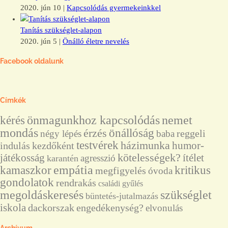
2020. jún 10
|
Kapcsolódás gyermekeinkkel
Tanítás szükséglet-alapon
2020. jún 5
|
Önálló életre nevelés
Facebook oldalunk
Címkék
kérés
önmagunkhoz kapcsolódás
nemet
mondás
önállóság
érzés
reggeli
négy lépés
baba
testvérek
házimunka
humor-
indulás
kezdőként
játékosság
kötelességek?
ítélet
agresszió
karantén
empátia
kamaszkor
kritikus
megfigyelés
óvoda
gondolatok
rendrakás
családi gyűlés
megoldáskeresés
szükséglet
büntetés-jutalmazás
iskola
dackorszak
engedékenység?
elvonulás