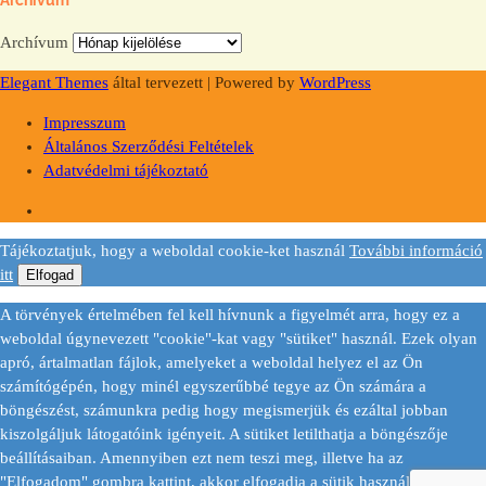
Archívum
Archívum
Elegant Themes
által tervezett | Powered by
WordPress
Impresszum
Általános Szerződési Feltételek
Adatvédelmi tájékoztató
Tájékoztatjuk, hogy a weboldal cookie-ket használ
További információ
itt
Elfogad
A törvények értelmében fel kell hívnunk a figyelmét arra, hogy ez a
weboldal úgynevezett "cookie"-kat vagy "sütiket" használ. Ezek olyan
apró, ártalmatlan fájlok, amelyeket a weboldal helyez el az Ön
számítógépén, hogy minél egyszerűbbé tegye az Ön számára a
böngészést, számunkra pedig hogy megismerjük és ezáltal jobban
kiszolgáljuk látogatóink igényeit. A sütiket letilthatja a böngészője
beállításaiban. Amennyiben ezt nem teszi meg, illetve ha az
"Elfogadom" gombra kattint, akkor elfogadja a sütik használatát.