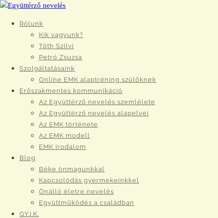
Rólunk
Kik vagyunk?
Tóth Szilvi
Petró Zsuzsa
Szolgáltatásaink
Online EMK alaptréning szülőknek
Erőszakmentes kommunikáció
Az Együttérző nevelés szemlélete
Az Együttérző nevelés alapelvei
Az EMK története
Az EMK modell
EMK irodalom
Blog
Béke önmagunkkal
Kapcsolódás gyermekeinkkel
Önálló életre nevelés
Együttműködés a családban
GY.I.K.