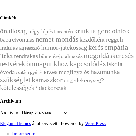
Címkék
önállóság
kritikus gondolatok
négy lépés
karantén
nemet mondás
kezdőként
reggeli
baba
elvonulás
kérés
empátia
humor-játékosság
indulás
agresszió
megoldáskeresés
ítélet
rendrakás
büntetés-jutalmazás
önmagunkhoz kapcsolódás
testvérek
iskola
érzés
házimunka
megfigyelés
óvoda
családi gyűlés
szükséglet
kamaszkor
engedékenység?
kötelességek?
dackorszak
Archívum
Archívum
Elegant Themes
által tervezett | Powered by
WordPress
Impresszum