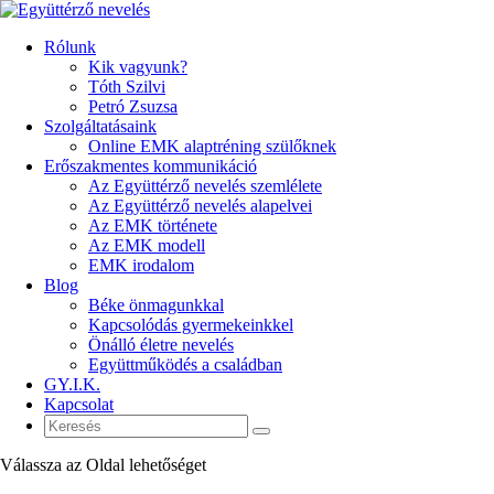
Rólunk
Kik vagyunk?
Tóth Szilvi
Petró Zsuzsa
Szolgáltatásaink
Online EMK alaptréning szülőknek
Erőszakmentes kommunikáció
Az Együttérző nevelés szemlélete
Az Együttérző nevelés alapelvei
Az EMK története
Az EMK modell
EMK irodalom
Blog
Béke önmagunkkal
Kapcsolódás gyermekeinkkel
Önálló életre nevelés
Együttműködés a családban
GY.I.K.
Kapcsolat
Válassza az Oldal lehetőséget