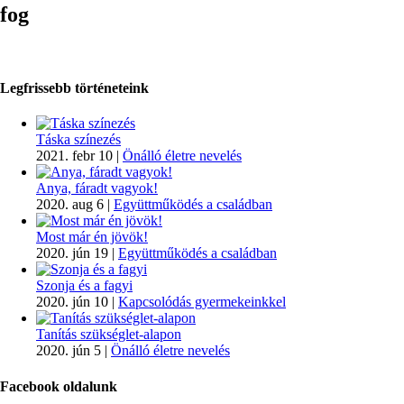
fog
Legfrissebb történeteink
Táska színezés
2021. febr 10
|
Önálló életre nevelés
Anya, fáradt vagyok!
2020. aug 6
|
Együttműködés a családban
Most már én jövök!
2020. jún 19
|
Együttműködés a családban
Szonja és a fagyi
2020. jún 10
|
Kapcsolódás gyermekeinkkel
Tanítás szükséglet-alapon
2020. jún 5
|
Önálló életre nevelés
Facebook oldalunk