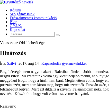
Rólunk
Szolgáltatásaink
Erőszakmentes kommunikáció
Blog
GY.I.K.
Kapcsolat
Válassza az Oldal lehetőséget
Hínározós
Írta:
Szilvi
|
2017. aug 14
|
Kapcsolódás gyermekeinkkel
Bogi hétvégén nem nagyon akart a Balcsiban fürdeni. Jobban mondva, a
uzsgyi kifelé. Mi szerettünk volna egy kicsit beljebb menni, ahol ny
meggyőzni Bogit, hogy a hínár nem bánt. Megtehettem volna, hogy elba
pusztán azért, mert nem látom meg, hogy mit szeretnék. Pusztán azért,
felszabadult legyen. Mert ezt diktálta a szívem. Felajánlottam neki, ho
nevetést! Köszönöm, hogy volt erőm a szívemre hallgatni.
Részvény: