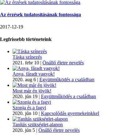
Az érzések tudatosításának fontossága
2017-12-19
Legfrissebb történeteink
Táska színezés
2021. febr 10
|
Önálló életre nevelés
Anya, fáradt vagyok!
2020. aug 6
|
Együttműködés a családban
Most már én jövök!
2020. jún 19
|
Együttműködés a családban
Szonja és a fagyi
2020. jún 10
|
Kapcsolódás gyermekeinkkel
Tanítás szükséglet-alapon
2020. jún 5
|
Önálló életre nevelés