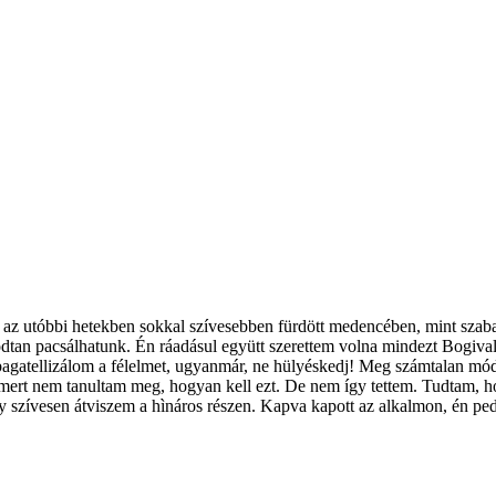
z utóbbi hetekben sokkal szívesebben fürdött medencében, mint szabad 
ugodtan pacsálhatunk. Én ráadásul együtt szerettem volna mindezt Bogi
gatellizálom a félelmet, ugyanmár, ne hülyéskedj! Meg számtalan módj
 mert nem tanultam meg, hogyan kell ezt. De nem így tettem. Tudtam, ho
gy szívesen átviszem a hìnáros részen. Kapva kapott az alkalmon, én pedi