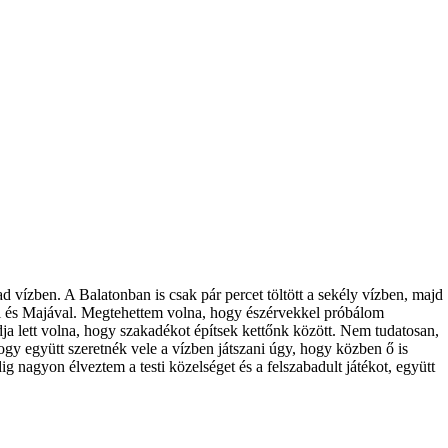
vízben. A Balatonban is csak pár percet töltött a sekély vízben, majd
val és Majával. Megtehettem volna, hogy észérvekkel próbálom
a lett volna, hogy szakadékot építsek kettőnk között. Nem tudatosan,
gy együtt szeretnék vele a vízben játszani úgy, hogy közben ő is
g nagyon élveztem a testi közelséget és a felszabadult játékot, együtt