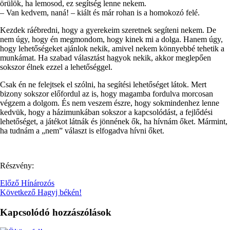
örülök, ha lemosod, ez segítség lenne nekem.
– Van kedvem, naná! – kiált és már rohan is a homokozó felé.
Kezdek ráébredni, hogy a gyerekeim szeretnek segíteni nekem. De
nem úgy, hogy én megmondom, hogy kinek mi a dolga. Hanem úgy,
hogy lehetőségeket ajánlok nekik, amivel nekem könnyebbé tehetik a
munkámat. Ha szabad választást hagyok nekik, akkor meglepően
sokszor élnek ezzel a lehetőséggel.
Csak én ne felejtsek el szólni, ha segítési lehetőséget látok. Mert
bizony sokszor előfordul az is, hogy magamba fordulva morcosan
végzem a dolgom. És nem veszem észre, hogy sokmindenhez lenne
kedvük, hogy a házimunkában sokszor a kapcsolódást, a fejlődési
lehetőséget, a játékot látnák és jönnének ők, ha hívnám őket. Mármint,
ha tudnám a „nem” választ is elfogadva hívni őket.
Részvény:
Előző
Hínározós
Következő
Hagyj békén!
Kapcsolódó hozzászólások