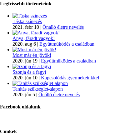
Legfrissebb történeteink
Táska színezés
2021. febr 10
|
Önálló életre nevelés
Anya, fáradt vagyok!
2020. aug 6
|
Együttműködés a családban
Most már én jövök!
2020. jún 19
|
Együttműködés a családban
Szonja és a fagyi
2020. jún 10
|
Kapcsolódás gyermekeinkkel
Tanítás szükséglet-alapon
2020. jún 5
|
Önálló életre nevelés
Facebook oldalunk
Címkék