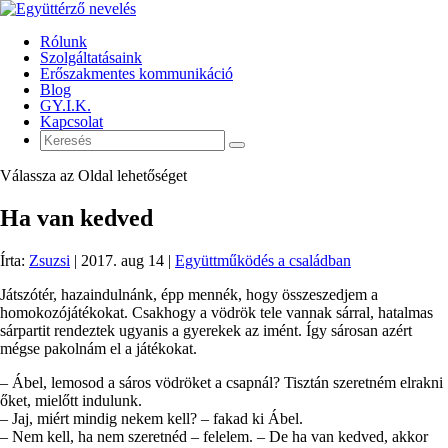
Rólunk
Szolgáltatásaink
Erőszakmentes kommunikáció
Blog
GY.I.K.
Kapcsolat
Válassza az Oldal lehetőséget
Ha van kedved
Írta:
Zsuzsi
|
2017. aug 14
|
Együttműködés a családban
Játszótér, hazaindulnánk, épp mennék, hogy összeszedjem a
homokozójátékokat. Csakhogy a vödrök tele vannak sárral, hatalmas
sárpartit rendeztek ugyanis a gyerekek az imént. Így sárosan azért
mégse pakolnám el a játékokat.
– Ábel, lemosod a sáros vödröket a csapnál? Tisztán szeretném elrakni
őket, mielőtt indulunk.
– Jaj, miért mindig nekem kell? – fakad ki Ábel.
– Nem kell, ha nem szeretnéd – felelem. – De ha van kedved, akkor