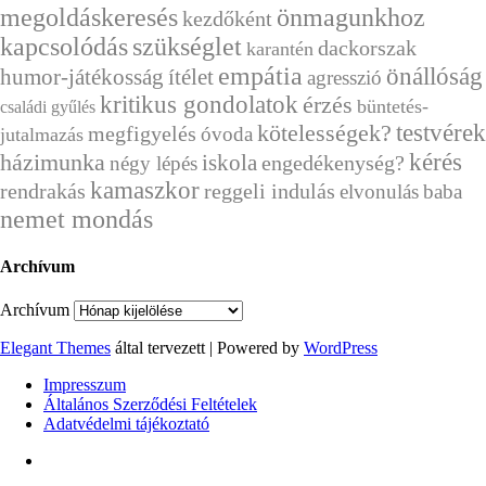
megoldáskeresés
önmagunkhoz
kezdőként
kapcsolódás
szükséglet
dackorszak
karantén
empátia
önállóság
humor-játékosság
ítélet
agresszió
kritikus gondolatok
érzés
büntetés-
családi gyűlés
testvérek
kötelességek?
megfigyelés
óvoda
jutalmazás
kérés
házimunka
iskola
engedékenység?
négy lépés
kamaszkor
rendrakás
reggeli indulás
elvonulás
baba
nemet mondás
Archívum
Archívum
Elegant Themes
által tervezett | Powered by
WordPress
Impresszum
Általános Szerződési Feltételek
Adatvédelmi tájékoztató