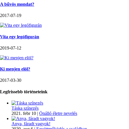
A bűvös mondat?
2017-07-19
Vita egy legófigurán
2019-07-12
Ki menjen elöl?
2017-03-30
Legfrissebb történeteink
Táska színezés
2021. febr 10
|
Önálló életre nevelés
Anya, fáradt vagyok!
2020. aug 6
|
Együttműködés a családban