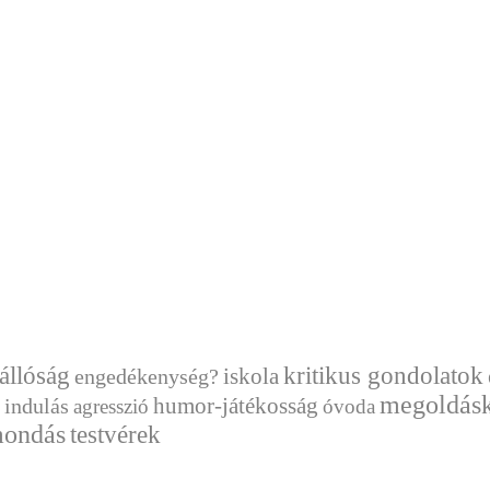
állóság
kritikus gondolatok
engedékenység?
iskola
megoldásk
humor-játékosság
 indulás
agresszió
óvoda
mondás
testvérek