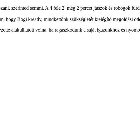
ani, szerinted semmi. A 4 fele 2, még 2 percet játszok és robogok fürd
 hogy Bogi kreatív, mindkettőnk szükségletét kielégítő megoldási ötle
elyzetté alakulhatott volna, ha ragaszkodunk a saját igazunkhoz és ny