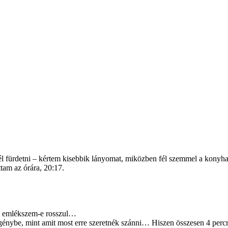
l fürdetni – kértem kisebbik lányomat, miközben fél szemmel a konyhai 
tam az órára, 20:17.
n emlékszem-e rosszul…
 igénybe, mint amit most erre szeretnék szánni… Hiszen összesen 4 per