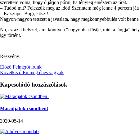
szerettem volna, hogy ő járjon pórul, ha tényleg elnéztem az órát.
– Tudod mit? Felezzük meg az időt! Szerintem még lenne 4 percem játsz
– Ez szuper Bogi, köszi!
Nagyon-nagyon tetszett a javaslata, nagy megkönnyebbülés volt bennem,
Na, ez az a helyzet, ami könnyen “nagyobb a füstje, mint a lángja” h
így történt.
Részvény:
Előző
Felmérőt írunk
Következő
Én meg éhes vagyok
Kapcsolódó hozzászólások
Maradjatok csöndben!
2020-05-14