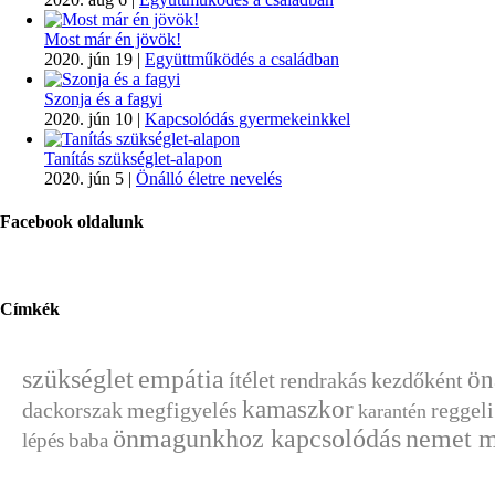
Most már én jövök!
2020. jún 19
|
Együttműködés a családban
Szonja és a fagyi
2020. jún 10
|
Kapcsolódás gyermekeinkkel
Tanítás szükséglet-alapon
2020. jún 5
|
Önálló életre nevelés
Facebook oldalunk
Címkék
szükséglet
empátia
ön
ítélet
rendrakás
kezdőként
kamaszkor
dackorszak
megfigyelés
reggeli
karantén
önmagunkhoz kapcsolódás
nemet 
lépés
baba