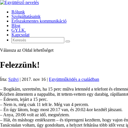
Rólunk
Szolgáltatásaink
Erőszakmentes kommunikáció
Blog
GY.I.K.
Kapcsolat
Válassza az Oldal lehetőséget
Felezzünk!
Írta:
Szilvi
|
2017. nov 16
|
Együttműködés a családban
– Bogikám, szeretném, ha 15 perc múlva letennéd a telefont és elmenné
Közben átmentem a nappaliba, itt tettem-vettem egy darabig, rápillantot
– Édesem, lejárt a 15 perc.
– Nem is, még csak 11 telt le. Még van 4 percem.
– Én úgy látom, hogy most 20:17 van, és 20:02-kor kezdtél játszani.
– Anya, 20:06 volt az idő, megnéztem.
– Hát, én máshogy emlékszem – és töprengeni kezdtem, hogy vajon é
Tanácstalan voltam, úgy gondoltam, a helyzet feltárása több időt vesz