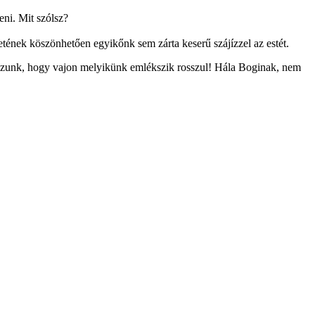
eni. Mit szólsz?
tének köszönhetően egyikőnk sem zárta keserű szájízzel az estét.
omozunk, hogy vajon melyikünk emlékszik rosszul! Hála Boginak, nem