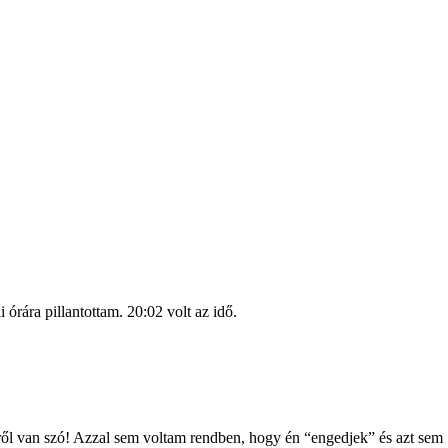
órára pillantottam. 20:02 volt az idő.
cről van szó! Azzal sem voltam rendben, hogy én “engedjek” és azt sem