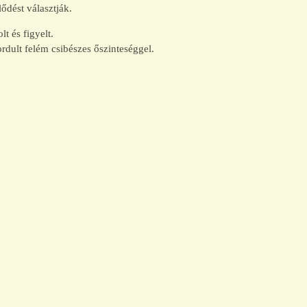
ődést választják.
t és figyelt.
dult felém csibészes őszinteséggel.