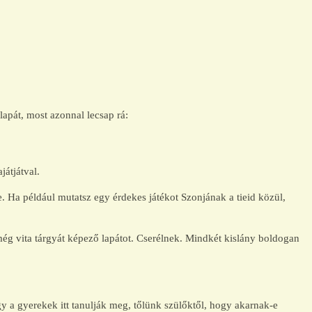
lapát, most azonnal lecsap rá:
játjátval.
e. Ha például mutatsz egy érdekes játékot Szonjának a tieid közül,
g vita tárgyát képező lapátot. Cserélnek. Mindkét kislány boldogan
gy a gyerekek itt tanulják meg, tőlünk szülőktől, hogy akarnak-e