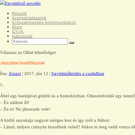
Rólunk
Szolgáltatásaink
Erőszakmentes kommunikáció
Blog
GY.I.K.
Kapcsolat
Válassza az Oldal lehetőséget
Játszótéri konfliktusok
Írta:
Zsuzsi
|
2017. jún 12
|
Együttműködés a családban
1.
Ábel egy barátjával gödröt ás a homokózban. Odasomfordál egy ismerős
– Én utálom őt!
– Én is! Ne játsszunk vele!
A kisfiú anyukája nagyon mérges lesz és így szól a fiához:
– Látod, milyen csúnyán beszélnek veled? Akkor te meg vedd vissza től