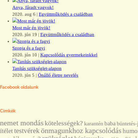
Anya, fáradt vagyok!
2020. aug 6
|
Együttműködés a családban
Most már én jövök!
2020. jún 19
|
Együttműködés a családban
Szonja és a fagyi
2020. jún 10
|
Kapcsolódás gyermekeinkkel
Tanítás szükséglet-alapon
2020. jún 5
|
Önálló életre nevelés
Facebook oldalunk
Címkék
nemet mondás
kötelességek?
baba
karantén
büntetés-
önmagunkhoz kapcsolódás
testvérek
ítélet
humor