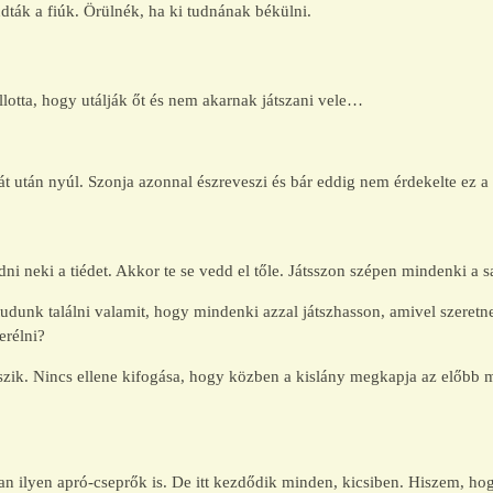
ták a fiúk. Örülnék, ha ki tudnának békülni.
llotta, hogy utálják őt és nem akarnak játszani vele…
t után nyúl. Szonja azonnal észreveszi és bár eddig nem érdekelte ez a 
 neki a tiédet. Akkor te se vedd el tőle. Játsszon szépen mindenki a sa
 tudunk találni valamit, hogy mindenki azzal játszhasson, amivel szeretn
erélni?
k. Nincs ellene kifogása, hogy közben a kislány megkapja az előbb mé
ban ilyen apró-cseprők is. De itt kezdődik minden, kicsiben. Hiszem, ho