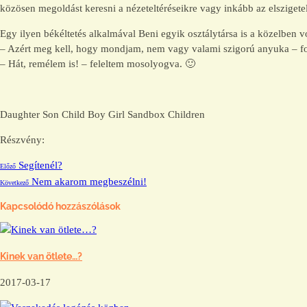
közösen megoldást keresni a nézeteltéréseikre vagy inkább az elszigetel
Egy ilyen békéltetés alkalmával Beni egyik osztálytársa is a közelben vol
– Azért meg kell, hogy mondjam, nem vagy valami szigorú anyuka – for
– Hát, remélem is! – feleltem mosolyogva. 🙂
Daughter Son Child Boy Girl Sandbox Children
Részvény:
Segítenél?
Előző
Nem akarom megbeszélni!
Következő
Kapcsolódó hozzászólások
Kinek van ötlete…?
2017-03-17