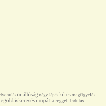
önállóság
kérés
megfigyelés
elvonulás
négy lépés
egoldáskeresés
empátia
reggeli indulás