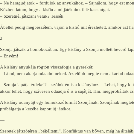
– Ne haragudjatok – fordulok az anyukához. – Sajnálom, hogy ezt mond
Közben látom, hogy a kisfiú a mi játékaink felé kacsintgat.
– Szeretnél játszani velük? Tessék.
Ábellel pedig megbeszélem, vajon a kisfiú mit érezhetett, amikor azt ha
2.
Szonja játszik a homokozóban. Egy kislány a Szonja mellett heverő lapá
– Enyém!
A kislány anyukája rögtön visszafogja a gyerekét:
– Látod, nem akarja odaadni neked. Az előbb meg te nem akartad odaadni
– Szonja lapátja érdekel? – szólok én is a kislányhoz. – Lehet, hogy ki
akkor lehet, hogy szívesen odaadja ő is a sajátját. Hm, megpróbáltok cs
A kislány odanyújt egy homokozóformát Szonjának. Szonjának megtetszi
próbálgatja a kezébe kapott új játékot.
—
Szeretek játszótéren „békéltetni”. Konfliktus van bőven, még ha általá