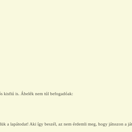
 kisfiú is. Ábelék nem túl befogadóak:
ük a lapátodat! Aki így beszél, az nem érdemli meg, hogy játsszon a já