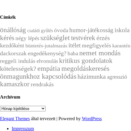
Címkék
önállóság
humor-játékosság
iskola
óvoda
családi gyűlés
kérés
szükséglet
testvérek
érzés
négy lépés
ítélet
kezdőként
megfigyelés
büntetés-jutalmazás
karantén
nemet mondás
dackorszak
engedékenység?
baba
kritikus gondolatok
reggeli indulás
elvonulás
empátia
megoldáskeresés
kötelességek?
önmagunkhoz kapcsolódás
házimunka
agresszió
kamaszkor
rendrakás
Archívum
Archívum
Elegant Themes
által tervezett | Powered by
WordPress
Impresszum