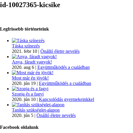
id-10027365-kicsike
Legfrissebb történeteink
Táska színezés
2021. febr 10
|
Önálló életre nevelés
Anya, fáradt vagyok!
2020. aug 6
|
Együttműködés a családban
Most már én jövök!
2020. jún 19
|
Együttműködés a családban
Szonja és a fagyi
2020. jún 10
|
Kapcsolódás gyermekeinkkel
Tanítás szükséglet-alapon
2020. jún 5
|
Önálló életre nevelés
Facebook oldalunk