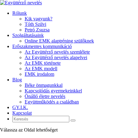
Rólunk
Kik vagyunk?
Tóth Szilvi
Petró Zsuzsa
Szolgáltatásaink
Online EMK alaptréning szülőknek
Erőszakmentes kommunikáció
Az Együttérző nevelés szemlélete
Az Együttérző nevelés alapelvei
Az EMK története
Az EMK modell
EMK irodalom
Blog
Béke önmagunkkal
Kapcsolódás gyermekeinkkel
Önálló életre nevelés
Együttműködés a családban
GY.I.K.
Kapcsolat
Válassza az Oldal lehetőséget