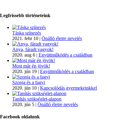
Legfrissebb történeteink
Táska színezés
2021. febr 10
|
Önálló életre nevelés
Anya, fáradt vagyok!
2020. aug 6
|
Együttműködés a családban
Most már én jövök!
2020. jún 19
|
Együttműködés a családban
Szonja és a fagyi
2020. jún 10
|
Kapcsolódás gyermekeinkkel
Tanítás szükséglet-alapon
2020. jún 5
|
Önálló életre nevelés
Facebook oldalunk