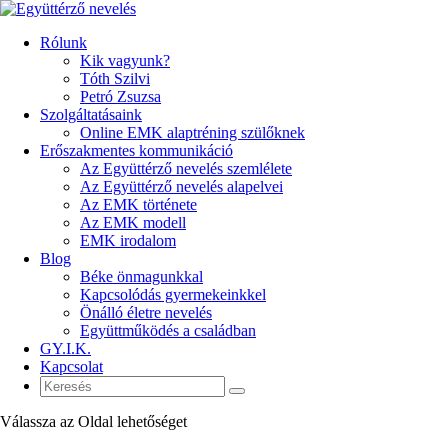
Rólunk
Kik vagyunk?
Tóth Szilvi
Petró Zsuzsa
Szolgáltatásaink
Online EMK alaptréning szülőknek
Erőszakmentes kommunikáció
Az Együttérző nevelés szemlélete
Az Együttérző nevelés alapelvei
Az EMK története
Az EMK modell
EMK irodalom
Blog
Béke önmagunkkal
Kapcsolódás gyermekeinkkel
Önálló életre nevelés
Együttműködés a családban
GY.I.K.
Kapcsolat
Válassza az Oldal lehetőséget