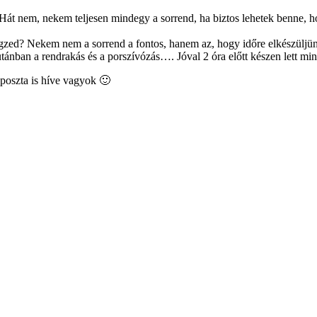
Hát nem, nekem teljesen mindegy a sorrend, ha biztos lehetek benne, h
végzed? Nekem nem a sorrend a fontos, hanem az, hogy időre elkészüljü
utánban a rendrakás és a porszívózás…. Jóval 2 óra előtt készen lett mi
poszta is híve vagyok 🙂