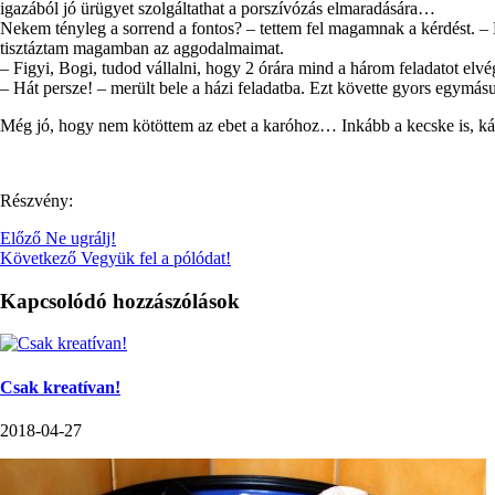
igazából jó ürügyet szolgáltathat a porszívózás elmaradására…
Nekem tényleg a sorrend a fontos? – tettem fel magamnak a kérdést. – 
tisztáztam magamban az aggodalmaimat.
– Figyi, Bogi, tudod vállalni, hogy 2 órára mind a három feladatot el
– Hát persze! – merült bele a házi feladatba. Ezt követte gyors egymás
Még jó, hogy nem kötöttem az ebet a karóhoz… Inkább a kecske is, ká
Részvény:
Előző
Ne ugrálj!
Következő
Vegyük fel a pólódat!
Kapcsolódó hozzászólások
Csak kreatívan!
2018-04-27