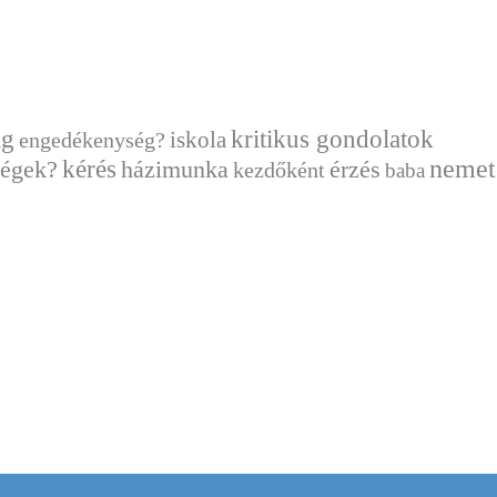
ág
kritikus gondolatok
engedékenység?
iskola
kérés
nemet
házimunka
érzés
ségek?
kezdőként
baba