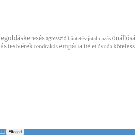
egoldáskeresés
önállós
agresszió
büntetés-jutalmazás
ás
empátia
testvérek
ítélet
köteles
rendrakás
óvoda
itt
Elfogad