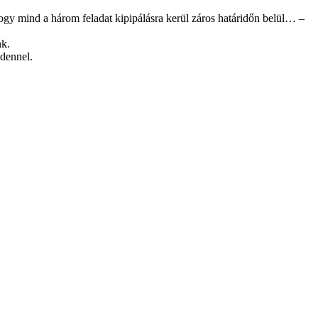
ogy mind a három feladat kipipálásra kerül záros határidőn belül… –
nk.
ndennel.