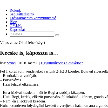
Rólunk
Szolgáltatásaink
Erőszakmentes kommunikáció
Blog
GY.I.K.
Kapcsolat
Válassza az Oldal lehetőséget
Kecske is, káposzta is…
Írta:
Szilvi
|
2018. márc 6
|
Együttműködés a családban
Fél 1 körül volt, vendégeket vártunk 2-1/2 3 körülre. Bogival átbeszél
– Rendrakás a szobájában.
– Porszívózás.
– Házi feladat elkészítése.
– Én a házival kezdem. – ült le Bogi a szobája közepén.
– Huh, Bogi, kérlek, először porszívózz fel inkább! – kértem, gondol
– Nem, én a leckével kezdem.
Húha, csendesen folydogálni kezdett a verejték a hátamon arra a gondo