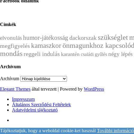
Facebook oldalunk
Címkék
szükséglet
m
humor-játékosság
dackorszak
elvonulás
önmagunkhoz kapcsolód
kamaszkor
megfigyelés
mondás
reggeli indulás
négy lépés
karantén
családi gyűlés
Archívum
Archívum
Elegant Themes
által tervezett | Powered by
WordPress
Impresszum
Általános Szerződési Feltételek
Adatvédelmi tájékoztató
Tájékoztatjuk, hogy a weboldal cookie-ket használ
További információ 