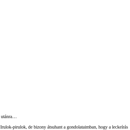
g utánra…
Irulok-pirulok, de bizony átsuhant a gondolataimban, hogy a leckeírás