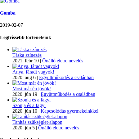
Gomba
2019-02-07
Legfrissebb történeteink
Táska színezés
2021. febr 10
|
Önálló életre nevelés
Anya, fáradt vagyok!
2020. aug 6
|
Együttműködés a családban
Most már én jövök!
2020. jún 19
|
Együttműködés a családban
Szonja és a fagyi
2020. jún 10
|
Kapcsolódás gyermekeinkkel
Tanítás szükséglet-alapon
2020. jún 5
|
Önálló életre nevelés