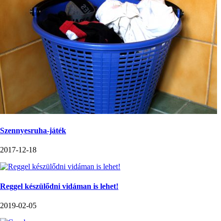
Szennyesruha-játék
2017-12-18
Reggel készülődni vidáman is lehet!
2019-02-05