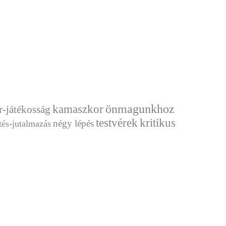
önmagunkhoz
kamaszkor
-játékosság
testvérek
kritikus
négy lépés
tés-jutalmazás