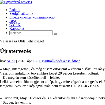
Rólunk
Szolgáltatásaink
Erőszakmentes kommunikáció
Blog
GY.I.K.
Kapcsolat
Válassza az Oldal lehetőséget
Újratervezés
Írta:
Szilvi
|
2018. ápr 15
|
Együttműködés a családban
– Maja, kiteregetnél, én még át sem öltöztem! – kértem elsőszülött lá
Vásárolni indultunk, terveinkhez képet 20 perces késésben voltunk.
– De még én sem készültem el! – felelte.
Lelki szemeim előtt megjelent a kép, hogy mire végzek a teregetéssel,
teregetni. Nos, ez a kép egyáltalán nem tetszett! ÚJRATERVEZÉS.
– Tudod mit, Maja? El
őször én is elkészülök és aki először odajut, nek
– Szuper, legyen így.