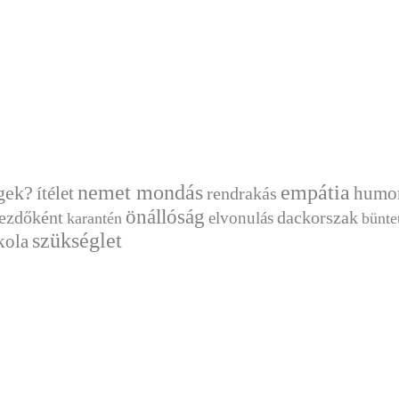
nemet mondás
empátia
gek?
ítélet
humor
rendrakás
önállóság
ezdőként
dackorszak
elvonulás
karantén
bünte
szükséglet
kola