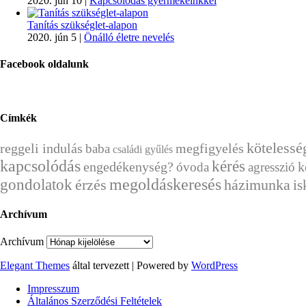
2020. jún 10
|
Kapcsolódás gyermekeinkkel
Tanítás szükséglet-alapon
2020. jún 5
|
Önálló életre nevelés
Facebook oldalunk
Címkék
kötelessé
reggeli indulás
megfigyelés
baba
családi gyűlés
kapcsolódás
kérés
engedékenység?
k
óvoda
agresszió
megoldáskeresés
gondolatok
érzés
házimunka
is
Archívum
Archívum
Elegant Themes
által tervezett | Powered by
WordPress
Impresszum
Általános Szerződési Feltételek