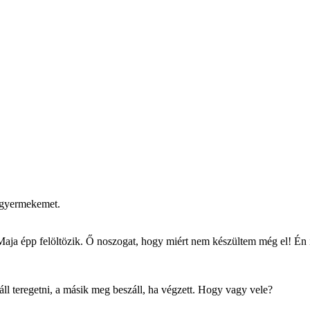
nygyermekemet.
 Maja épp felöltözik. Ő noszogat, hogy miért nem készültem még el! Én
iáll teregetni, a másik meg beszáll, ha végzett. Hogy vagy vele?