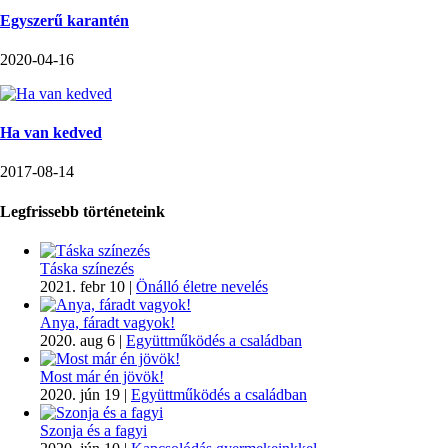
Egyszerű karantén
2020-04-16
Ha van kedved
2017-08-14
Legfrissebb történeteink
Táska színezés
2021. febr 10
|
Önálló életre nevelés
Anya, fáradt vagyok!
2020. aug 6
|
Együttműködés a családban
Most már én jövök!
2020. jún 19
|
Együttműködés a családban
Szonja és a fagyi