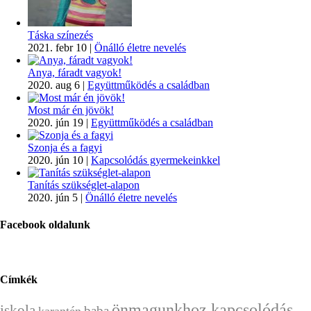
Táska színezés
2021. febr 10
|
Önálló életre nevelés
Anya, fáradt vagyok!
2020. aug 6
|
Együttműködés a családban
Most már én jövök!
2020. jún 19
|
Együttműködés a családban
Szonja és a fagyi
2020. jún 10
|
Kapcsolódás gyermekeinkkel
Tanítás szükséglet-alapon
2020. jún 5
|
Önálló életre nevelés
Facebook oldalunk
Címkék
önmagunkhoz kapcsolódás
iskola
baba
karantén