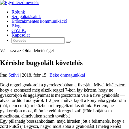
Rólunk
Szolgáltatásaink
Erőszakmentes kommunikáció
Blog
GY.I.K.
Kapcsolat
Válassza az Oldal lehetőséget
Kérésbe bugyolált követelés
Írta:
Szilvi
|
2018. febr 15
|
Béke önmagunkkal
Bogi reggel gyakorolt a gyerekszobában a five-ján. Mivel feltéleztem,
hogy a szomszéd még alszik reggel 7-kor, így kértem, hogy ne
gyakoroljon és aggályaimat is megosztottam vele a five-gyakorlás —
alvás fordított arányáról. 1-2 perc múlva kijött a konyhába gyakorolni
(hát, nem cuki:), miközben mi reggelizni kezdtünk. Kértem, ne
gyakoroljon most, üljön le velünk reggelizni! (Füle botját sem
mozdította, elmélyülten zenélt tovább.)
Egy pillanatig bosszankodtam, majd hirtelen jött a felismerés, hogy a
zord külső (“Légyszi, hagyd most abba a gyakorlást!) meleg kérést