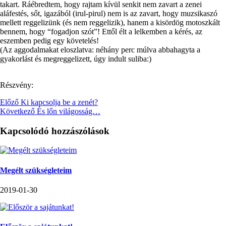
takart. Ráébredtem, hogy rajtam kívül senkit nem zavart a zenei
aláfestés, sőt, igazából (irul-pirul) nem is az zavart, hogy muzsikaszó
mellett reggelizünk (és nem reggelizik), hanem a kisördög motoszkált
bennem, hogy “fogadjon szót”! Ettől élt a lelkemben a kérés, az
eszemben pedig egy követelés!
(Az aggodalmakat eloszlatva: néhány perc múlva abbahagyta a
gyakorlást és megreggelizett, úgy indult suliba:)
Részvény:
Előző
Ki kapcsolja be a zenét?
Következő
És lőn világosság…
Kapcsolódó hozzászólások
Megélt szükségleteim
2019-01-30