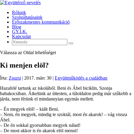
Rólunk
Szolgáltatásaink
Erőszakmentes kommunikáció
Blog
GY.I.K.
Kapcsolat
Válassza az Oldal lehetőséget
Ki menjen elöl?
Írta:
Zsuzsi
|
2017. márc 30
|
Együttműködés a családban
Hazafelé tartunk az iskolából. Beni és Ábel biciklin, Szonja
babakocsiban. Átkelünk az úttesten, a túloldalon pedig már szűkebb a
járda, nem férünk el mindannyian egymás mellett.
– Én megyek elöl! – kiált Beni.
– Nem, én megyek, mindig te szoktál, most én akarok! – vág vissza
Ábel.
– De én sokkal gyorsabban megyek nálad!
– De most akkor is én akarok elöl menni!