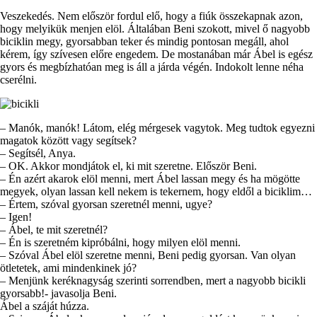
Veszekedés. Nem először fordul elő, hogy a fiúk összekapnak azon,
hogy melyikük menjen elöl. Általában Beni szokott, mivel ő nagyobb
biciklin megy, gyorsabban teker és mindig pontosan megáll, ahol
kérem, így szívesen előre engedem. De mostanában már Ábel is egész
gyors és megbízhatóan meg is áll a járda végén. Indokolt lenne néha
cserélni.
– Manók, manók! Látom, elég mérgesek vagytok. Meg tudtok egyezni
magatok között vagy segítsek?
– Segítsél, Anya.
– OK. Akkor mondjátok el, ki mit szeretne. Először Beni.
– Én azért akarok elöl menni, mert Ábel lassan megy és ha mögötte
megyek, olyan lassan kell nekem is tekernem, hogy eldől a biciklim…
– Értem, szóval gyorsan szeretnél menni, ugye?
– Igen!
– Ábel, te mit szeretnél?
– Én is szeretném kipróbálni, hogy milyen elöl menni.
– Szóval Ábel elöl szeretne menni, Beni pedig gyorsan. Van olyan
ötletetek, ami mindenkinek jó?
– Menjünk keréknagyság szerinti sorrendben, mert a nagyobb bicikli
gyorsabb!- javasolja Beni.
Ábel a száját húzza.