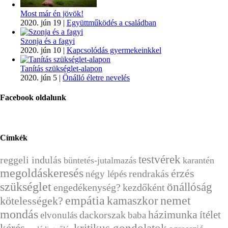
Most már én jövök!
2020. jún 19
|
Együttműködés a családban
Szonja és a fagyi
2020. jún 10
|
Kapcsolódás gyermekeinkkel
Tanítás szükséglet-alapon
2020. jún 5
|
Önálló életre nevelés
Facebook oldalunk
Címkék
testvérek
reggeli indulás
büntetés-jutalmazás
karantén
megoldáskeresés
érzés
rendrakás
négy lépés
szükséglet
önállóság
engedékenység?
kezdőként
empátia
nemet
kamaszkor
kötelességek?
mondás
házimunka
ítélet
dackorszak
elvonulás
baba
kérés