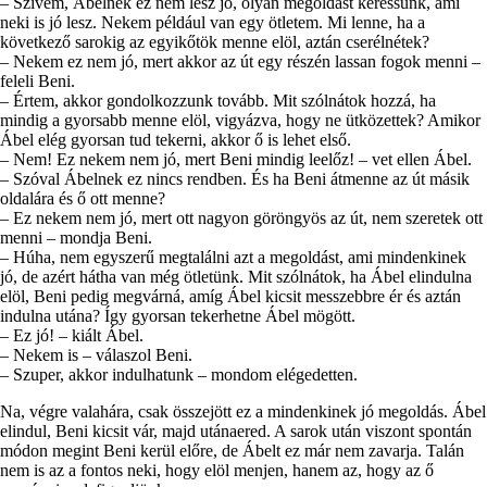
– Szivem, Ábelnek ez nem lesz jó, olyan megoldást keressünk, ami
neki is jó lesz. Nekem például van egy ötletem. Mi lenne, ha a
következő sarokig az egyikőtök menne elöl, aztán cserélnétek?
– Nekem ez nem jó, mert akkor az út egy részén lassan fogok menni –
feleli Beni.
– Értem, akkor gondolkozzunk tovább. Mit szólnátok hozzá, ha
mindig a gyorsabb menne elöl, vigyázva, hogy ne ütközettek? Amikor
Ábel elég gyorsan tud tekerni, akkor ő is lehet első.
– Nem! Ez nekem nem jó, mert Beni mindig leelőz! – vet ellen Ábel.
– Szóval Ábelnek ez nincs rendben. És ha Beni átmenne az út másik
oldalára és ő ott menne?
– Ez nekem nem jó, mert ott nagyon göröngyös az út, nem szeretek ott
menni – mondja Beni.
– Húha, nem egyszerű megtalálni azt a megoldást, ami mindenkinek
jó, de azért hátha van még ötletünk. Mit szólnátok, ha Ábel elindulna
elöl, Beni pedig megvárná, amíg Ábel kicsit messzebbre ér és aztán
indulna utána? Így gyorsan tekerhetne Ábel mögött.
– Ez jó! – kiált Ábel.
– Nekem is – válaszol Beni.
– Szuper, akkor indulhatunk – mondom elégedetten.
Na, végre valahára, csak összejött ez a mindenkinek jó megoldás. Ábel
elindul, Beni kicsit vár, majd utánaered. A sarok után viszont spontán
módon megint Beni kerül előre, de Ábelt ez már nem zavarja. Talán
nem is az a fontos neki, hogy elöl menjen, hanem az, hogy az ő